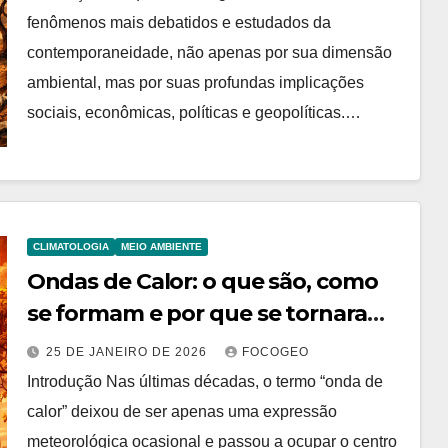
fenômenos mais debatidos e estudados da
contemporaneidade, não apenas por sua dimensão
ambiental, mas por suas profundas implicações
sociais, econômicas, políticas e geopolíticas.…
CLIMATOLOGIA
MEIO AMBIENTE
Ondas de Calor: o que são, como
se formam e por que se tornaram
um dos maiores desafios
25 DE JANEIRO DE 2026
FOCOGEO
climáticos do século XXI
Introdução Nas últimas décadas, o termo “onda de
calor” deixou de ser apenas uma expressão
meteorológica ocasional e passou a ocupar o centro