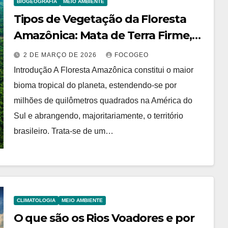
BIOGEOGRAFIA
MEIO AMBIENTE
Tipos de Vegetação da Floresta
Amazônica: Mata de Terra Firme,
Mata de Várzea e Mata de Igapó
2 DE MARÇO DE 2026
FOCOGEO
Introdução A Floresta Amazônica constitui o maior
bioma tropical do planeta, estendendo-se por
milhões de quilômetros quadrados na América do
Sul e abrangendo, majoritariamente, o território
brasileiro. Trata-se de um…
CLIMATOLOGIA
MEIO AMBIENTE
O que são os Rios Voadores e por