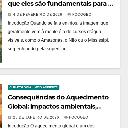
que eles são fundamentais para o
clima da América do Sul?
4 DE FEVEREIRO DE 2026
FOCOGEO
Introdução Quando se fala em rios, a imagem que
geralmente vem à mente é a de cursos d’água
visíveis, como o Amazonas, o Nilo ou o Mississipi,
serpenteando pela superfície…
CLIMATOLOGIA
MEIO AMBIENTE
Consequências do Aquecimento
Global: impactos ambientais,
sociais, econômicos e geopolíticos
25 DE JANEIRO DE 2026
FOCOGEO
no século XXI
Introdução O aquecimento global é um dos