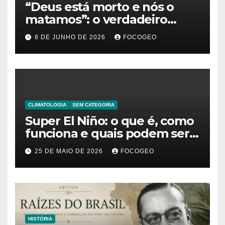
“Deus está morto e nós o
matamos”: o verdadeiro
significado da frase de
8 DE JUNHO DE 2026
FOCOGEO
Friedrich Nietzsche
CLIMATOLOGIA
SEM CATEGORIA
Super El Niño: o que é, como
funciona e quais podem ser
os impactos desse fenômeno
25 DE MAIO DE 2026
FOCOGEO
climático extremo no Brasil e
no mundo
HISTÓRIA