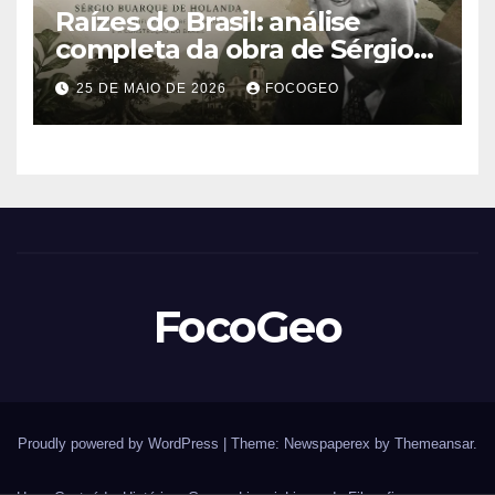
Raízes do Brasil: análise
completa da obra de Sérgio
Buarque de Holanda e sua
25 DE MAIO DE 2026
FOCOGEO
importância para entender a
formação do Brasil
FocoGeo
Proudly powered by WordPress
|
Theme: Newspaperex by
Themeansar
.