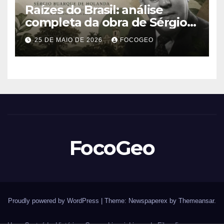
Raízes do Brasil: análise
completa da obra de Sérgio
Buarque de Holanda e sua
25 DE MAIO DE 2026
FOCOGEO
importância para entender a
formação do Brasil
FocoGeo
Proudly powered by WordPress
|
Theme: Newspaperex by
Themeansar
.