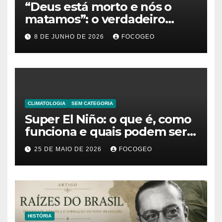
“Deus está morto e nós o
matamos”: o verdadeiro
significado da frase de
8 DE JUNHO DE 2026
FOCOGEO
Friedrich Nietzsche
CLIMATOLOGIA
SEM CATEGORIA
Super El Niño: o que é, como
funciona e quais podem ser
os impactos desse fenômeno
25 DE MAIO DE 2026
FOCOGEO
climático extremo no Brasil e
no mundo
HISTÓRIA