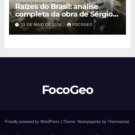
Raízes do Brasil: análise
completa da obra de Sérgio
Buarque de Holanda e sua
25 DE MAIO DE 2026
FOCOGEO
importância para entender a
formação do Brasil
FocoGeo
Proudly powered by WordPress
|
Theme: Newspaperex by
Themeansar
.