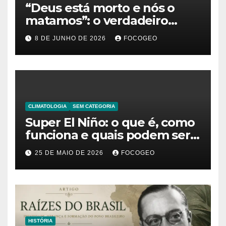
“Deus está morto e nós o
matamos”: o verdadeiro
significado da frase de
8 DE JUNHO DE 2026
FOCOGEO
Friedrich Nietzsche
CLIMATOLOGIA
SEM CATEGORIA
Super El Niño: o que é, como
funciona e quais podem ser
os impactos desse fenômeno
25 DE MAIO DE 2026
FOCOGEO
climático extremo no Brasil e
no mundo
HISTÓRIA