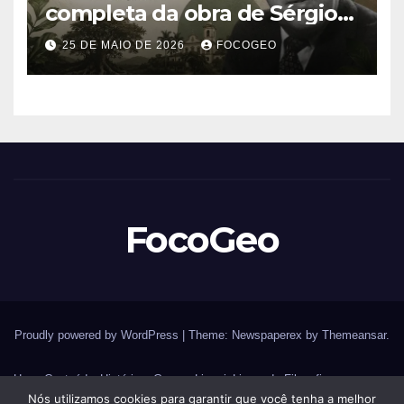
completa da obra de Sérgio
Buarque de Holanda e sua
25 DE MAIO DE 2026
FOCOGEO
importância para entender a
formação do Brasil
FocoGeo
Proudly powered by WordPress
|
Theme: Newspaperex by
Themeansar
.
Home
Conteúdos
História – Guerras
Livraria
Livros de Filosofia
Nós utilizamos cookies para garantir que você tenha a melhor