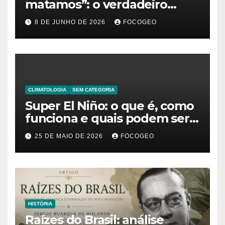
matamos”: o verdadeiro
significado da frase de
8 DE JUNHO DE 2026
FOCOGEO
Friedrich Nietzsche
CLIMATOLOGIA
SEM CATEGORIA
Super El Niño: o que é, como
funciona e quais podem ser
os impactos desse fenômeno
25 DE MAIO DE 2026
FOCOGEO
climático extremo no Brasil e
no mundo
HISTÓRIA
Raízes do Brasil: análise