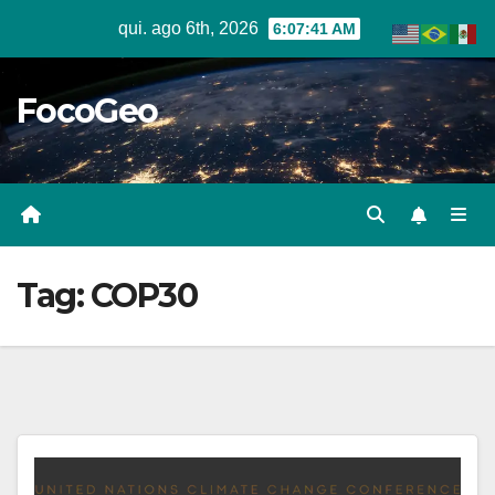
Skip
qui. ago 6th, 2026
6:07:42 AM
to
content
FocoGeo
Tag:
COP30