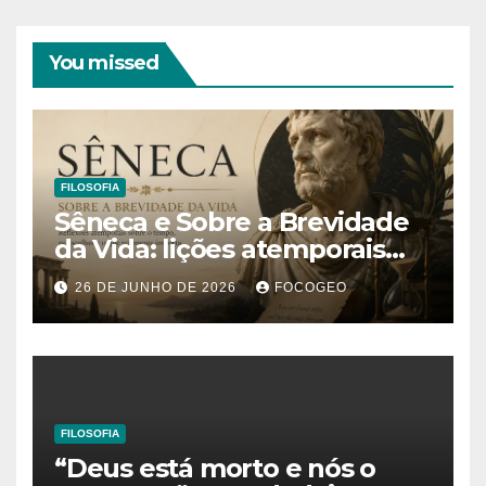
You missed
FILOSOFIA
Sêneca e Sobre a Brevidade
da Vida: lições atemporais
sobre o tempo, a felicidade e
26 DE JUNHO DE 2026
FOCOGEO
o verdadeiro sentido da
existência
FILOSOFIA
“Deus está morto e nós o