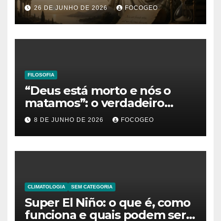
sobre o tempo, a felicidade e
26 DE JUNHO DE 2026
FOCOGEO
o verdadeiro sentido da
existência
FILOSOFIA
“Deus está morto e nós o
matamos”: o verdadeiro
significado da frase de
8 DE JUNHO DE 2026
FOCOGEO
Friedrich Nietzsche
CLIMATOLOGIA
SEM CATEGORIA
Super El Niño: o que é, como
funciona e quais podem ser