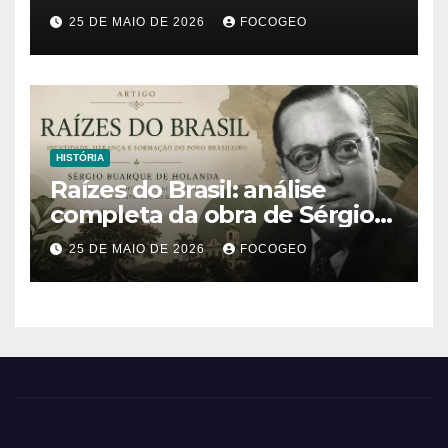
os impactos desse fenômeno
25 DE MAIO DE 2026
FOCOGEO
climático extremo no Brasil e
no mundo
HISTÓRIA
Raízes do Brasil: análise
completa da obra de Sérgio
Buarque de Holanda e sua
25 DE MAIO DE 2026
FOCOGEO
importância para entender a
formação do Brasil