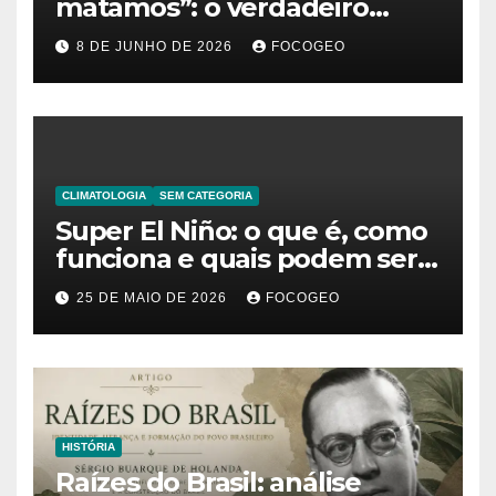
matamos”: o verdadeiro
significado da frase de
8 DE JUNHO DE 2026
FOCOGEO
Friedrich Nietzsche
CLIMATOLOGIA
SEM CATEGORIA
Super El Niño: o que é, como
funciona e quais podem ser
os impactos desse fenômeno
25 DE MAIO DE 2026
FOCOGEO
climático extremo no Brasil e
no mundo
HISTÓRIA
Raízes do Brasil: análise