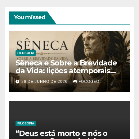
You missed
FILOSOFIA
Sêneca e Sobre a Brevidade
da Vida: lições atemporais
sobre o tempo, a felicidade e
26 DE JUNHO DE 2026
FOCOGEO
o verdadeiro sentido da
existência
FILOSOFIA
“Deus está morto e nós o