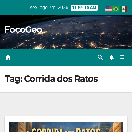
Skip
sex. ago 7th, 2026
11:59:11 AM
to
content
FocoGeo
Tag:
Corrida dos Ratos