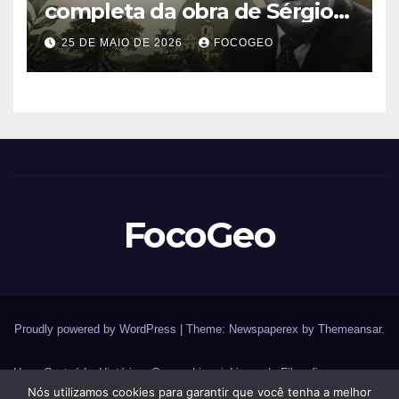
completa da obra de Sérgio
Buarque de Holanda e sua
25 DE MAIO DE 2026
FOCOGEO
importância para entender a
formação do Brasil
FocoGeo
Proudly powered by WordPress
|
Theme: Newspaperex by
Themeansar
.
Home
Conteúdos
História – Guerras
Livraria
Livros de Filosofia
Nós utilizamos cookies para garantir que você tenha a melhor