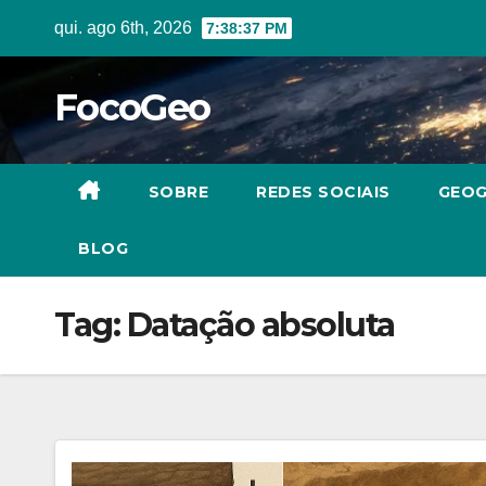
Skip
qui. ago 6th, 2026
7:38:38 PM
to
content
FocoGeo
SOBRE
REDES SOCIAIS
GEOG
BLOG
Tag:
Datação absoluta