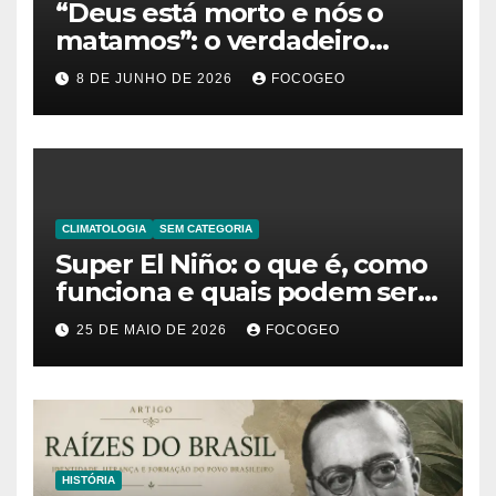
“Deus está morto e nós o
matamos”: o verdadeiro
significado da frase de
8 DE JUNHO DE 2026
FOCOGEO
Friedrich Nietzsche
CLIMATOLOGIA
SEM CATEGORIA
Super El Niño: o que é, como
funciona e quais podem ser
os impactos desse fenômeno
25 DE MAIO DE 2026
FOCOGEO
climático extremo no Brasil e
no mundo
HISTÓRIA