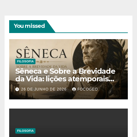
You missed
FILOSOFIA
Sêneca e Sobre a Brevidade
da Vida: lições atemporais
sobre o tempo, a felicidade e
26 DE JUNHO DE 2026
FOCOGEO
o verdadeiro sentido da
existência
FILOSOFIA