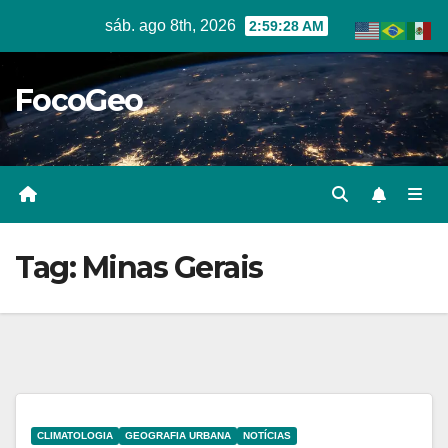
Skip
sáb. ago 8th, 2026
2:59:28 AM
to
content
FocoGeo
Tag:
Minas Gerais
CLIMATOLOGIA
GEOGRAFIA URBANA
NOTÍCIAS