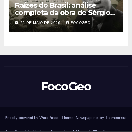
Raízes do Brasil: análise
completa da obra de Sérgio
Buarque de Holanda e sua
25 DE MAIO DE 2026
FOCOGEO
importância para entender a
formação do Brasil
FocoGeo
Proudly powered by WordPress
|
Theme: Newspaperex by
Themeansar
.
Home
Conteúdos
História – Guerras
Livraria
Livros de Filosofia