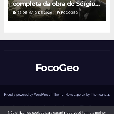
completa da obra de Sérgio
Buarque de Holanda e sua
25 DE MAIO DE 2026
FOCOGEO
importância para entender a
formação do Brasil
FocoGeo
Proudly powered by WordPress
|
Theme: Newspaperex by
Themeansar
.
Home
Conteúdos
História – Guerras
Livraria
Livros de Filosofia
Nós utilizamos cookies para garantir que você tenha a melhor