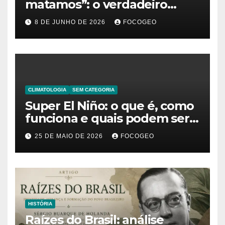
matamos”: o verdadeiro
significado da frase de
8 DE JUNHO DE 2026
FOCOGEO
Friedrich Nietzsche
CLIMATOLOGIA
SEM CATEGORIA
Super El Niño: o que é, como
funciona e quais podem ser
os impactos desse fenômeno
25 DE MAIO DE 2026
FOCOGEO
climático extremo no Brasil e
no mundo
HISTÓRIA
Raízes do Brasil: análise