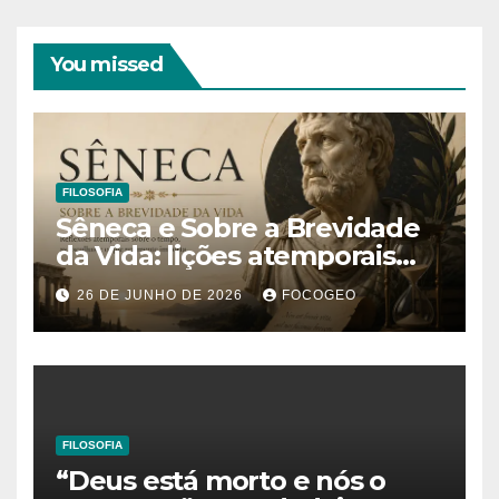
You missed
FILOSOFIA
Sêneca e Sobre a Brevidade
da Vida: lições atemporais
sobre o tempo, a felicidade e
26 DE JUNHO DE 2026
FOCOGEO
o verdadeiro sentido da
existência
FILOSOFIA
“Deus está morto e nós o