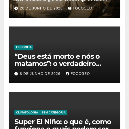
sobre o tempo, a felicidade e
26 DE JUNHO DE 2026
FOCOGEO
o verdadeiro sentido da
existência
FILOSOFIA
“Deus está morto e nós o
matamos”: o verdadeiro
significado da frase de
8 DE JUNHO DE 2026
FOCOGEO
Friedrich Nietzsche
CLIMATOLOGIA
SEM CATEGORIA
Super El Niño: o que é, como
funciona e quais podem ser