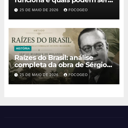
os impactos desse fenômeno
25 DE MAIO DE 2026
FOCOGEO
climático extremo no Brasil e
no mundo
HISTÓRIA
Raízes do Brasil: análise
completa da obra de Sérgio
Buarque de Holanda e sua
25 DE MAIO DE 2026
FOCOGEO
importância para entender a
formação do Brasil