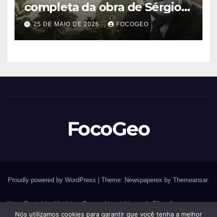
completa da obra de Sérgio
Buarque de Holanda e sua
25 DE MAIO DE 2026
FOCOGEO
importância para entender a
formação do Brasil
FocoGeo
Proudly powered by WordPress
|
Theme: Newspaperex by
Themeansar
.
Home
Conteúdos
História – Guerras
Livraria
Livros de Filosofia
Nós utilizamos cookies para garantir que você tenha a melhor