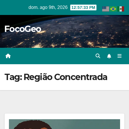
Skip
dom. ago 9th, 2026
12:57:33 PM
to
content
FocoGeo
Tag:
Região Concentrada