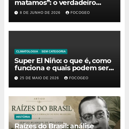
matamos”: o verdadeiro
significado da frase de
8 DE JUNHO DE 2026
FOCOGEO
Friedrich Nietzsche
CLIMATOLOGIA
SEM CATEGORIA
Super El Niño: o que é, como
funciona e quais podem ser
os impactos desse fenômeno
25 DE MAIO DE 2026
FOCOGEO
climático extremo no Brasil e
no mundo
HISTÓRIA
Raízes do Brasil: análise