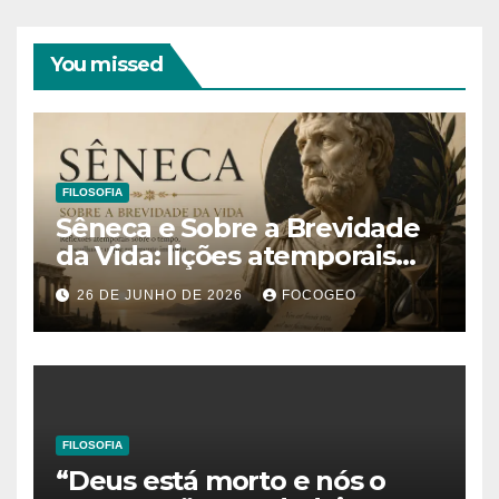
You missed
FILOSOFIA
Sêneca e Sobre a Brevidade
da Vida: lições atemporais
sobre o tempo, a felicidade e
26 DE JUNHO DE 2026
FOCOGEO
o verdadeiro sentido da
existência
FILOSOFIA
“Deus está morto e nós o