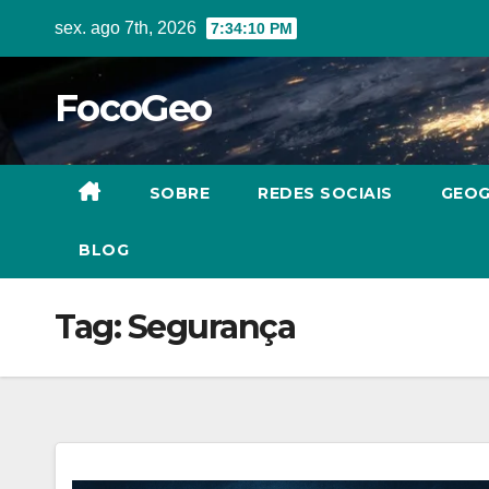
Skip
sex. ago 7th, 2026
7:34:11 PM
to
content
FocoGeo
SOBRE
REDES SOCIAIS
GEOG
BLOG
Tag:
Segurança