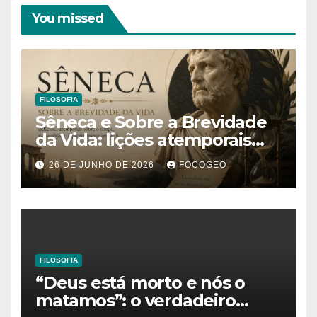
You missed
FILOSOFIA
Sêneca e Sobre a Brevidade
da Vida: lições atemporais
sobre o tempo, a felicidade e
26 DE JUNHO DE 2026
FOCOGEO
o verdadeiro sentido da
existência
FILOSOFIA
“Deus está morto e nós o
matamos”: o verdadeiro