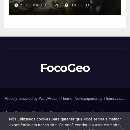
Buarque de Holanda e sua
25 DE MAIO DE 2026
FOCOGEO
importância para entender a
formação do Brasil
FocoGeo
Proudly powered by WordPress
|
Theme: Newspaperex by
Themeansar
.
Home
Conteúdos
História – Guerras
Livraria
Livros de Filosofia
Nós utilizamos cookies para garantir que você tenha a melhor
Livros de Geografia
Livros de História
Livros de Histórias
experiência em nosso site. Se você continua a usar este site,