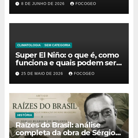
significado da frase de
8 DE JUNHO DE 2026
FOCOGEO
Friedrich Nietzsche
CLIMATOLOGIA
SEM CATEGORIA
Super El Niño: o que é, como
funciona e quais podem ser
os impactos desse fenômeno
25 DE MAIO DE 2026
FOCOGEO
climático extremo no Brasil e
no mundo
HISTÓRIA
Raízes do Brasil: análise
completa da obra de Sérgio