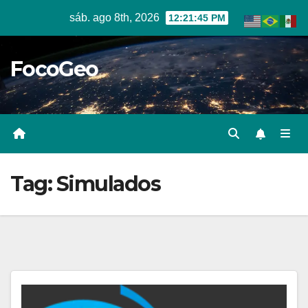
Skip
sáb. ago 8th, 2026
12:21:46 PM
to
content
FocoGeo
Tag:
Simulados