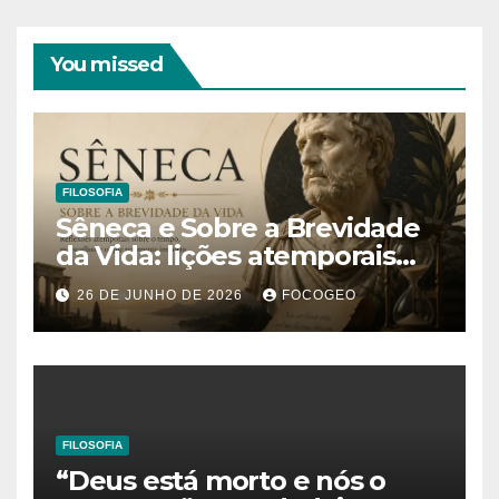
You missed
FILOSOFIA
Sêneca e Sobre a Brevidade
da Vida: lições atemporais
sobre o tempo, a felicidade e
26 DE JUNHO DE 2026
FOCOGEO
o verdadeiro sentido da
existência
FILOSOFIA
“Deus está morto e nós o