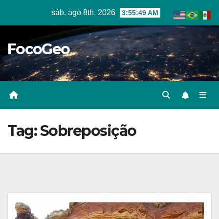
Skip
sáb. ago 8th, 2026
3:55:49 AM
to
content
FocoGeo
Tag:
Sobreposição