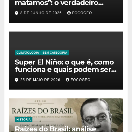
matamos”: o verdadeiro
significado da frase de
8 DE JUNHO DE 2026
FOCOGEO
Friedrich Nietzsche
CLIMATOLOGIA
SEM CATEGORIA
Super El Niño: o que é, como
funciona e quais podem ser
os impactos desse fenômeno
25 DE MAIO DE 2026
FOCOGEO
climático extremo no Brasil e
no mundo
HISTÓRIA
Raízes do Brasil: análise