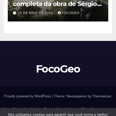
completa da obra de Sérgio
Buarque de Holanda e sua
25 DE MAIO DE 2026
FOCOGEO
importância para entender a
formação do Brasil
FocoGeo
Proudly powered by WordPress
|
Theme: Newspaperex by
Themeansar
.
Home
Conteúdos
História – Guerras
Livraria
Livros de Filosofia
Nós utilizamos cookies para garantir que você tenha a melhor