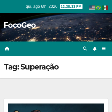
Skip
qui. ago 6th, 2026
12:38:33 PM
to
content
FocoGeo
Tag:
Superação