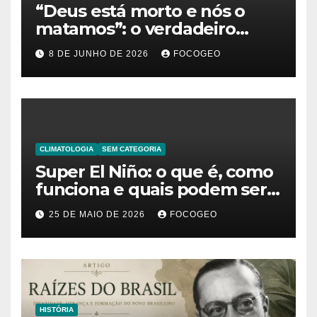
“Deus está morto e nós o
matamos”: o verdadeiro
significado da frase de
8 DE JUNHO DE 2026
FOCOGEO
Friedrich Nietzsche
CLIMATOLOGIA
SEM CATEGORIA
Super El Niño: o que é, como
funciona e quais podem ser
os impactos desse fenômeno
25 DE MAIO DE 2026
FOCOGEO
climático extremo no Brasil e
no mundo
HISTÓRIA