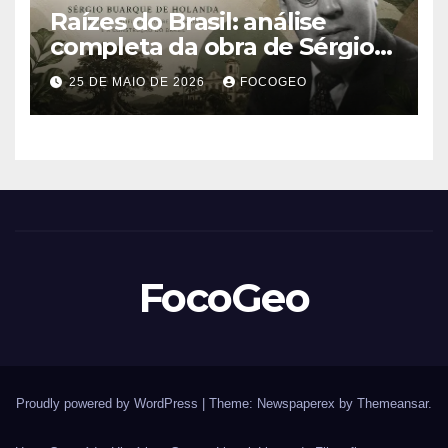
Raízes do Brasil: análise
completa da obra de Sérgio
Buarque de Holanda e sua
25 DE MAIO DE 2026
FOCOGEO
importância para entender a
formação do Brasil
FocoGeo
Proudly powered by WordPress
|
Theme: Newspaperex by
Themeansar
.