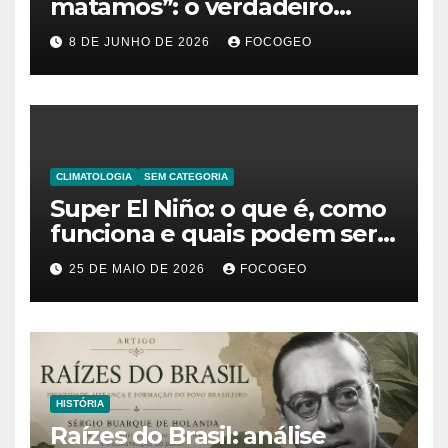
matamos”: o verdadeiro
significado da frase de
8 DE JUNHO DE 2026
FOCOGEO
Friedrich Nietzsche
CLIMATOLOGIA
SEM CATEGORIA
Super El Niño: o que é, como
funciona e quais podem ser
os impactos desse fenômeno
25 DE MAIO DE 2026
FOCOGEO
climático extremo no Brasil e
no mundo
HISTÓRIA
Raízes do Brasil: análise