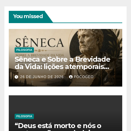
You missed
FILOSOFIA
Sêneca e Sobre a Brevidade
da Vida: lições atemporais
sobre o tempo, a felicidade e
26 DE JUNHO DE 2026
FOCOGEO
o verdadeiro sentido da
existência
FILOSOFIA
“Deus está morto e nós o