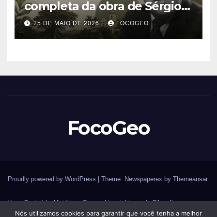
completa da obra de Sérgio
Buarque de Holanda e sua
25 DE MAIO DE 2026
FOCOGEO
importância para entender a
formação do Brasil
FocoGeo
Proudly powered by WordPress
|
Theme: Newspaperex by
Themeansar
.
Home
Conteúdos
História – Guerras
Livraria
Livros de Filosofia
Nós utilizamos cookies para garantir que você tenha a melhor