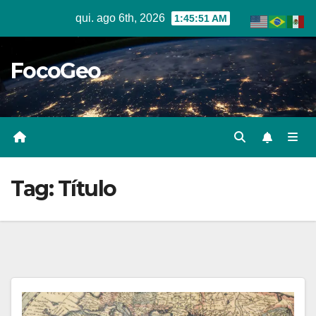
Skip
qui. ago 6th, 2026
1:45:52 AM
to
content
FocoGeo
Tag:
Título