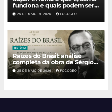
funciona e quais podem ser
os impactos desse fenômeno
25 DE MAIO DE 2026
FOCOGEO
climático extremo no Brasil e
no mundo
HISTÓRIA
Raízes do Brasil: análise
completa da obra de Sérgio
Buarque de Holanda e sua
25 DE MAIO DE 2026
FOCOGEO
importância para entender a
formação do Brasil