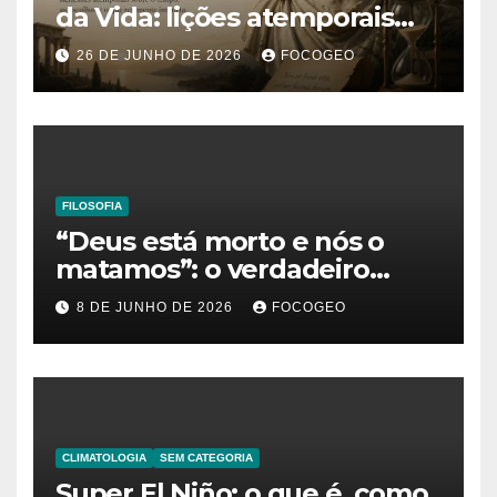
da Vida: lições atemporais
sobre o tempo, a felicidade e
26 DE JUNHO DE 2026
FOCOGEO
o verdadeiro sentido da
existência
FILOSOFIA
“Deus está morto e nós o
matamos”: o verdadeiro
significado da frase de
8 DE JUNHO DE 2026
FOCOGEO
Friedrich Nietzsche
CLIMATOLOGIA
SEM CATEGORIA
Super El Niño: o que é, como