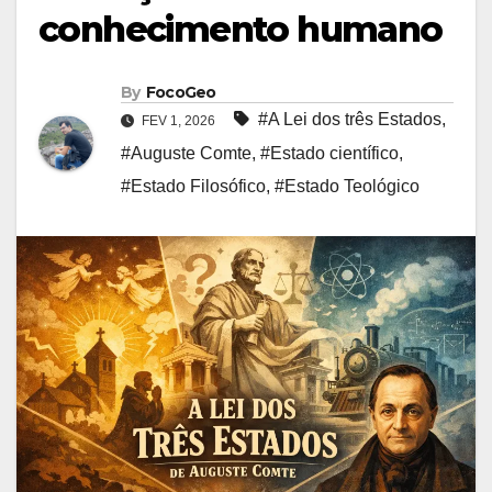
conhecimento humano
By
FocoGeo
#A Lei dos três Estados
,
FEV 1, 2026
#Auguste Comte
,
#Estado científico
,
#Estado Filosófico
,
#Estado Teológico