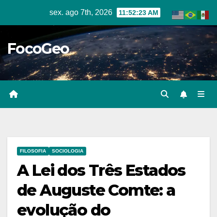
Skip
sex. ago 7th, 2026
11:52:24 AM
to
content
FocoGeo
FILOSOFIA
SOCIOLOGIA
A Lei dos Três Estados
de Auguste Comte: a
evolução do