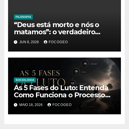
FILOSOFIA
“Deus está morto e nós o
matamos”: o verdadeiro
significado da frase de
JUN 8, 2026
FOCOGEO
Friedrich Nietzsche
SOCIOLOGIA
As 5 Fases do Luto: Entenda
Como Funciona o Processo
de Perda e Sofrimento
MAIO 18, 2026
FOCOGEO
Humano