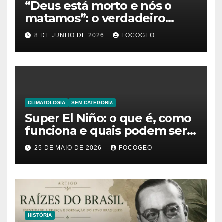
“Deus está morto e nós o
matamos”: o verdadeiro
significado da frase de
8 DE JUNHO DE 2026
FOCOGEO
Friedrich Nietzsche
CLIMATOLOGIA
SEM CATEGORIA
Super El Niño: o que é, como
funciona e quais podem ser
os impactos desse fenômeno
25 DE MAIO DE 2026
FOCOGEO
climático extremo no Brasil e
no mundo
HISTÓRIA