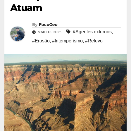
Atuam
By
FocoGeo
#Agentes externos
,
MAIO 13, 2025
#Erosão
,
#Intemperismo
,
#Relevo