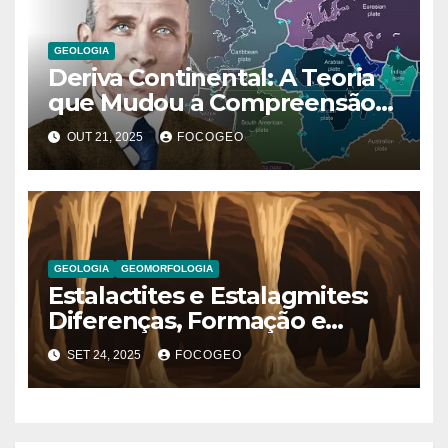
GEOLOGIA
Deriva Continental: A Teoria
que Mudou a Compreensão
da Terra
OUT 21, 2025
FOCOGEO
GEOLOGIA
GEOMORFOLOGIA
Estalactites e Estalagmites:
Diferenças, Formação e
Importância Geológica
SET 24, 2025
FOCOGEO