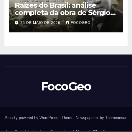
Raízes do Brasil: análise
completa da obra de Sérgio
Buarque de Holanda e sua
25 DE MAIO DE 2026
FOCOGEO
importância para entender a
formação do Brasil
FocoGeo
Proudly powered by WordPress
|
Theme: Newspaperex by
Themeansar
.
Home
Conteúdos
História – Guerras
Livraria
Livros de Filosofia