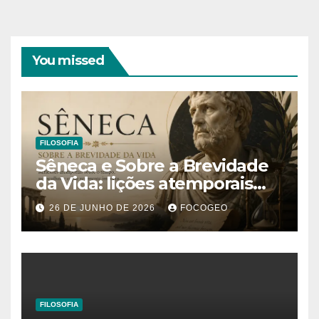
You missed
FILOSOFIA
Sêneca e Sobre a Brevidade
da Vida: lições atemporais
sobre o tempo, a felicidade e
26 DE JUNHO DE 2026
FOCOGEO
o verdadeiro sentido da
existência
FILOSOFIA