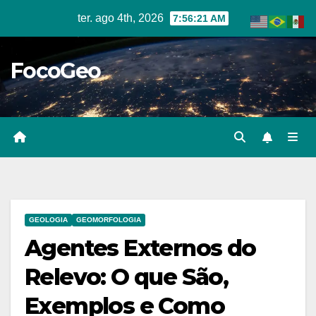
Skip
ter. ago 4th, 2026
7:56:22 AM
to
content
FocoGeo
GEOLOGIA
GEOMORFOLOGIA
Agentes Externos do
Relevo: O que São,
Exemplos e Como