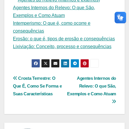
Agentes Internos do Relevo: O que São,
Exemplos e Como Atuam
Intemperismo: O que é, como ocorre e
consequências
Erosão: o que é, tipos de erosão e consequências
Lixiviação: Conceito, processo e consequências
Navegação
Crosta Terrestre: O
Agentes Internos do
Que É, Como Se Forma e
Relevo: O que São,
de
Suas Características
Exemplos e Como Atuam
Post