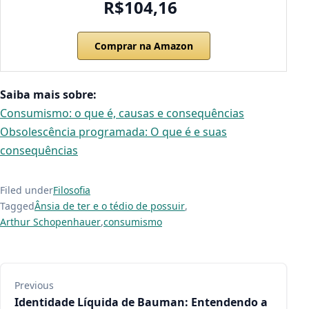
R$104,16
Comprar na Amazon
Saiba mais sobre:
Consumismo: o que é, causas e consequências
Obsolescência programada: O que é e suas
consequências
Filed under
Filosofia
Tagged
Ânsia de ter e o tédio de possuir
,
Arthur Schopenhauer
,
consumismo
Navegação de Post
Previous
Identidade Líquida de Bauman: Entendendo a