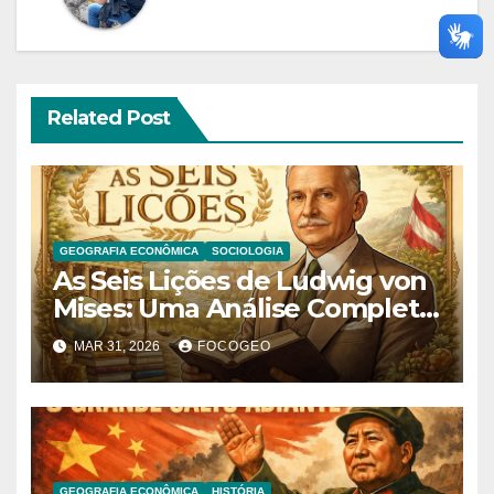
Related Post
GEOGRAFIA ECONÔMICA
SOCIOLOGIA
As Seis Lições de Ludwig von
Mises: Uma Análise Completa
das Ideias Fundamentais do
MAR 31, 2026
FOCOGEO
Liberalismo Econômico
GEOGRAFIA ECONÔMICA
HISTÓRIA