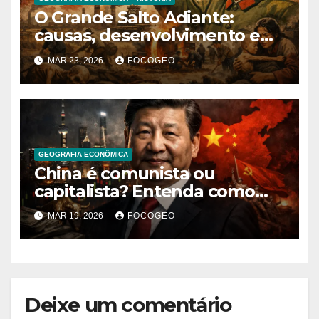
O Grande Salto Adiante:
causas, desenvolvimento e
consequências de uma das
MAR 23, 2026
FOCOGEO
políticas mais controversas
da China
GEOGRAFIA ECONÔMICA
China é comunista ou
capitalista? Entenda como
funciona o modelo
MAR 19, 2026
FOCOGEO
econômico e político chinês
Deixe um comentário