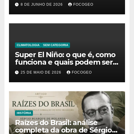
significado da frase de
8 DE JUNHO DE 2026
FOCOGEO
Friedrich Nietzsche
CLIMATOLOGIA
SEM CATEGORIA
Super El Niño: o que é, como
funciona e quais podem ser
os impactos desse fenômeno
25 DE MAIO DE 2026
FOCOGEO
climático extremo no Brasil e
no mundo
HISTÓRIA
Raízes do Brasil: análise
completa da obra de Sérgio