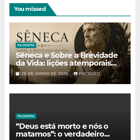
You missed
FILOSOFIA
Sêneca e Sobre a Brevidade
da Vida: lições atemporais
sobre o tempo, a felicidade e
26 DE JUNHO DE 2026
FOCOGEO
o verdadeiro sentido da
existência
FILOSOFIA
“Deus está morto e nós o
matamos”: o verdadeiro