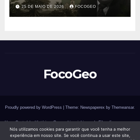
Buarque de Holanda e sua
25 DE MAIO DE 2026
FOCOGEO
importância para entender a
formação do Brasil
FocoGeo
Proudly powered by WordPress
|
Theme: Newspaperex by
Themeansar
.
Home
Conteúdos
História – Guerras
Livraria
Livros de Filosofia
Nós utilizamos cookies para garantir que você tenha a melhor
Livros de Geografia
Livros de História
Livros de Histórias
experiência em nosso site. Se você continua a usar este site,