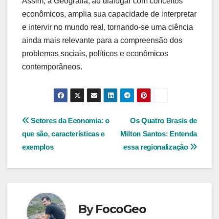
Assim, a Geografia, ao dialogar com conceitos
econômicos, amplia sua capacidade de interpretar
e intervir no mundo real, tornando-se uma ciência
ainda mais relevante para a compreensão dos
problemas sociais, políticos e econômicos
contemporâneos.
Navegação
Setores da Economia: o
Os Quatro Brasis de
que são, características e
Milton Santos: Entenda
de
exemplos
essa regionalização
Post
By
FocoGeo