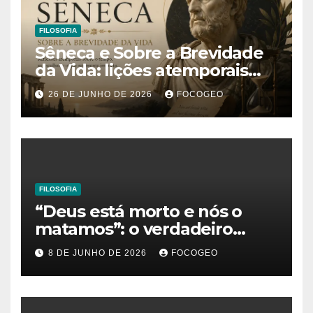
FILOSOFIA
Sêneca e Sobre a Brevidade
da Vida: lições atemporais
sobre o tempo, a felicidade e
26 DE JUNHO DE 2026
FOCOGEO
o verdadeiro sentido da
existência
FILOSOFIA
“Deus está morto e nós o
matamos”: o verdadeiro
significado da frase de
8 DE JUNHO DE 2026
FOCOGEO
Friedrich Nietzsche