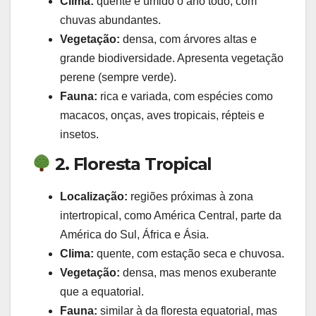
Clima:
quente e úmido o ano todo, com
chuvas abundantes.
Vegetação:
densa, com árvores altas e
grande biodiversidade. Apresenta vegetação
perene (sempre verde).
Fauna:
rica e variada, com espécies como
macacos, onças, aves tropicais, répteis e
insetos.
2. Floresta Tropical
Localização:
regiões próximas à zona
intertropical, como América Central, parte da
América do Sul, África e Ásia.
Clima:
quente, com estação seca e chuvosa.
Vegetação:
densa, mas menos exuberante
que a equatorial.
Fauna:
similar à da floresta equatorial, mas