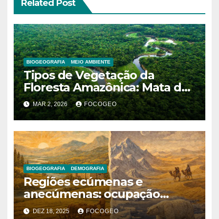
Related Post
BIOGEOGRAFIA
MEIO AMBIENTE
Tipos de Vegetação da
Floresta Amazônica: Mata de
Terra Firme, Mata de Várzea e
MAR 2, 2026
FOCOGEO
Mata de Igapó
BIOGEOGRAFIA
DEMOGRAFIA
Regiões ecúmenas e
anecúmenas: ocupação
humana, limites naturais e
DEZ 18, 2025
FOCOGEO
organização do espaço