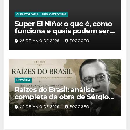
CLIMATOLOGIA
SEM CATEGORIA
Super El Niño: o que é, como
funciona e quais podem ser
os impactos desse fenômeno
25 DE MAIO DE 2026
FOCOGEO
climático extremo no Brasil e
no mundo
HISTÓRIA
Raízes do Brasil: análise
completa da obra de Sérgio
Buarque de Holanda e sua
25 DE MAIO DE 2026
FOCOGEO
importância para entender a
formação do Brasil