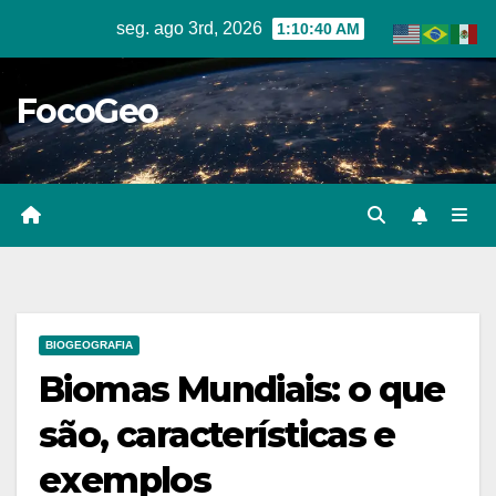
Skip
seg. ago 3rd, 2026
1:10:41 AM
to
content
FocoGeo
BIOGEOGRAFIA
Biomas Mundiais: o que
são, características e
exemplos