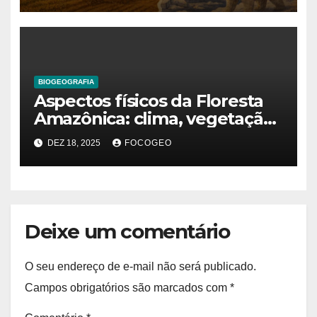
geográfico
BIOGEOGRAFIA
Aspectos físicos da Floresta
Amazônica: clima, vegetação,
solos e a dinâmica natural do
DEZ 18, 2025
FOCOGEO
espaço
Deixe um comentário
O seu endereço de e-mail não será publicado.
Campos obrigatórios são marcados com
*