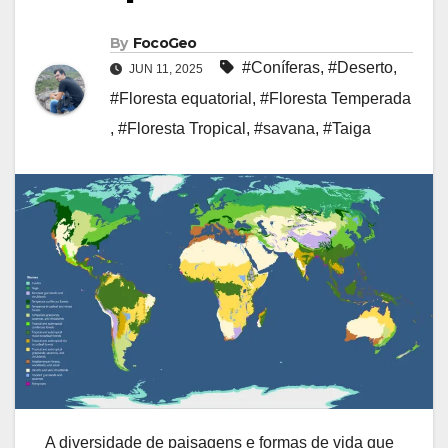
By
FocoGeo
#Coníferas
,
#Deserto
,
JUN 11, 2025
#Floresta equatorial
,
#Floresta Temperada
,
#Floresta Tropical
,
#savana
,
#Taiga
A diversidade de paisagens e formas de vida que