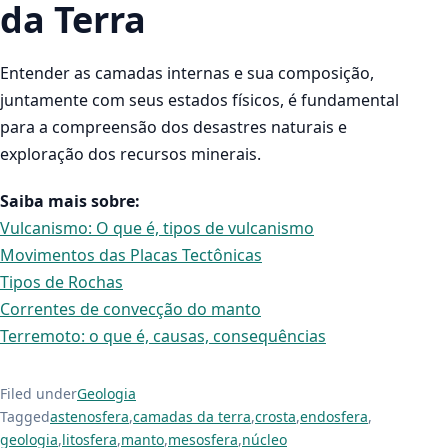
da Terra
Entender as camadas internas e sua composição,
juntamente com seus estados físicos, é fundamental
para a compreensão dos desastres naturais e
exploração dos recursos minerais.
Saiba mais sobre:
Vulcanismo: O que é, tipos de vulcanismo
Movimentos das Placas Tectônicas
Tipos de Rochas
Correntes de convecção do manto
Terremoto: o que é, causas, consequências
Filed under
Geologia
Tagged
astenosfera
,
camadas da terra
,
crosta
,
endosfera
,
geologia
,
litosfera
,
manto
,
mesosfera
,
núcleo