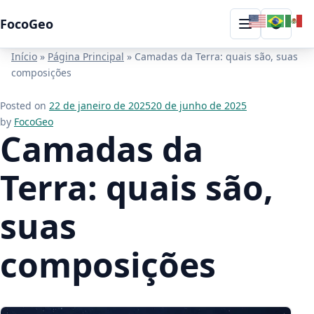
Skip to content
FocoGeo
Toggle
Menu
Início
»
Página Principal
»
Camadas da Terra: quais são, suas
composições
Posted on
22 de janeiro de 2025
20 de junho de 2025
by
FocoGeo
Camadas da
Terra: quais são,
suas
composições