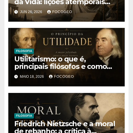
da Vida: lições atemporais
sobre o tempo, a felicidade e
JUN 26, 2026
FOCOGEO
o verdadeiro sentido da
existência
FILOSOFIA
Utilitarismo: o que é,
principais filósofos e como
essa teoria ética influencia a
MAIO 18, 2026
FOCOGEO
sociedade moderna
FILOSOFIA
Friedrich Nietzsche e a moral
de rebanho: a crítica à