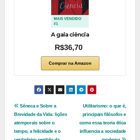
MAIS VENDIDO
#1
A gaia ciência
R$36,70
Comprar na Amazon
Navegação
Sêneca e Sobre a
Utilitarismo: o que é,
Brevidade da Vida: lições
principais filósofos e
de
atemporais sobre o
como essa teoria ética
Post
tempo, a felicidade e o
influencia a sociedade
verdadeiro sentido da
moderna