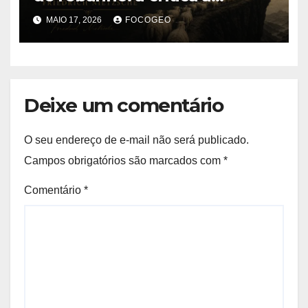
conformidade e aos valores
MAIO 17, 2026
FOCOGEO
da sociedade moderna
Deixe um comentário
O seu endereço de e-mail não será publicado.
Campos obrigatórios são marcados com
*
Comentário
*