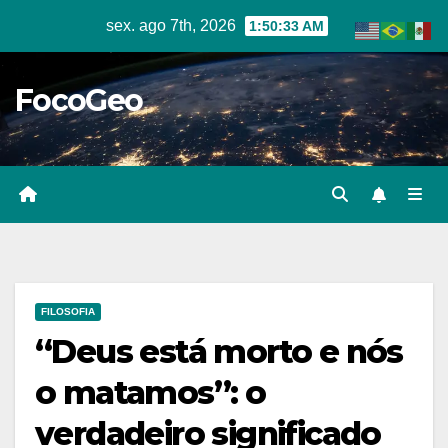
Skip
sex. ago 7th, 2026
1:50:34 AM
to
content
FocoGeo
FILOSOFIA
“Deus está morto e nós
o matamos”: o
verdadeiro significado