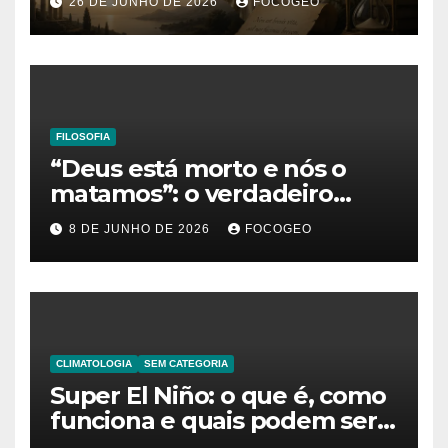
26 DE JUNHO DE 2026
FOCOGEO
o verdadeiro sentido da
existência
FILOSOFIA
“Deus está morto e nós o
matamos”: o verdadeiro
significado da frase de
8 DE JUNHO DE 2026
FOCOGEO
Friedrich Nietzsche
CLIMATOLOGIA
SEM CATEGORIA
Super El Niño: o que é, como
funciona e quais podem ser
os impactos desse fenômeno