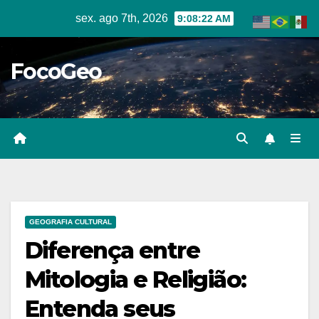
Skip
sex. ago 7th, 2026
9:08:23 AM
to
content
FocoGeo
GEOGRAFIA CULTURAL
Diferença entre
Mitologia e Religião:
Entenda seus