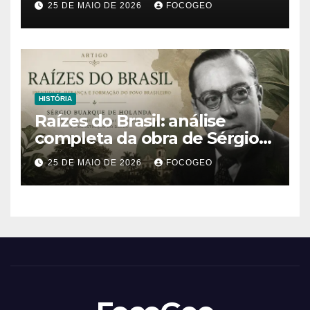
25 DE MAIO DE 2026
FOCOGEO
climático extremo no Brasil e
no mundo
HISTÓRIA
Raízes do Brasil: análise
completa da obra de Sérgio
Buarque de Holanda e sua
25 DE MAIO DE 2026
FOCOGEO
importância para entender a
formação do Brasil