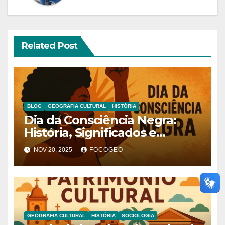
Related Post
BLOG
GEOGRAFIA CULTURAL
HISTÓRIA
Dia da Consciência Negra:
História, Significados e
Debates Atuais
NOV 20, 2025
FOCOGEO
GEOGRAFIA CULTURAL
HISTÓRIA
SOCIOLOGIA