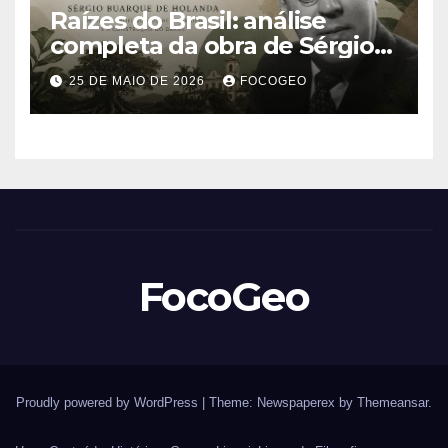
Raízes do Brasil: análise
completa da obra de Sérgio
Buarque de Holanda e sua
25 DE MAIO DE 2026
FOCOGEO
importância para entender a
formação do Brasil
FocoGeo
Proudly powered by WordPress
|
Theme: Newspaperex by
Themeansar
.