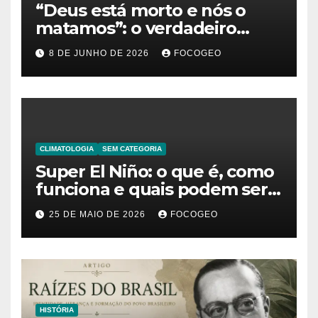
“Deus está morto e nós o
matamos”: o verdadeiro
significado da frase de
8 DE JUNHO DE 2026
FOCOGEO
Friedrich Nietzsche
CLIMATOLOGIA
SEM CATEGORIA
Super El Niño: o que é, como
funciona e quais podem ser
os impactos desse fenômeno
25 DE MAIO DE 2026
FOCOGEO
climático extremo no Brasil e
no mundo
HISTÓRIA