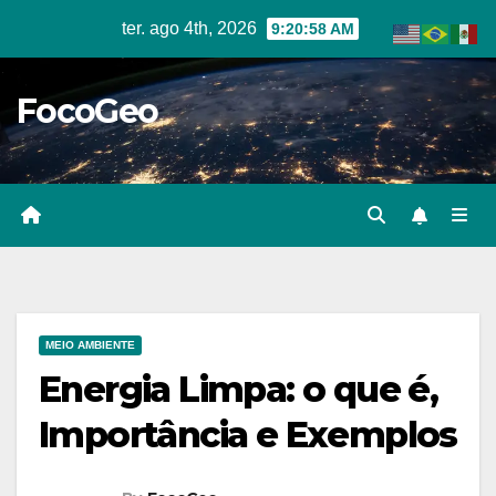
Skip
ter. ago 4th, 2026
9:20:59 AM
to
content
FocoGeo
MEIO AMBIENTE
Energia Limpa: o que é,
Importância e Exemplos