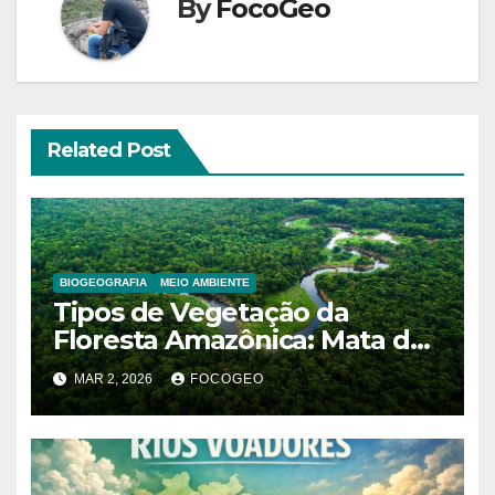
By
FocoGeo
Related Post
BIOGEOGRAFIA
MEIO AMBIENTE
Tipos de Vegetação da
Floresta Amazônica: Mata de
Terra Firme, Mata de Várzea e
MAR 2, 2026
FOCOGEO
Mata de Igapó