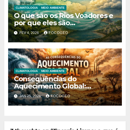
CLIMATOLOGIA
MEIO AMBIENTE
O que são os Rios Voadores e
por que eles são
fundamentais para o clima da
FEV 4, 2026
FOCOGEO
América do Sul?
CLIMATOLOGIA
MEIO AMBIENTE
Consequências do
Aquecimento Global:
impactos ambientais, sociais,
JAN 25, 2026
FOCOGEO
econômicos e geopolíticos no
século XXI