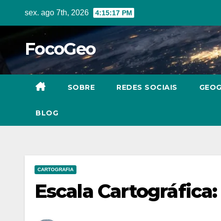
Skip
sex. ago 7th, 2026
4:15:19 PM
to
content
FocoGeo
SOBRE
REDES SOCIAIS
GEOG
BLOG
CARTOGRAFIA
Escala Cartográfica: 