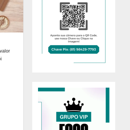
valor
i