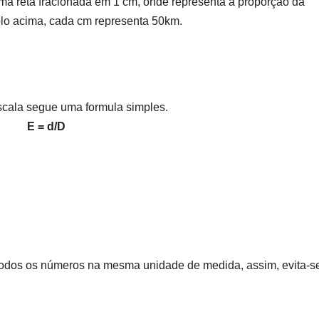
uma reta fracionada em 1 cm, onde representa a proporção da
plo acima, cada cm representa 50km.
scala segue uma formula simples.
E = d/D
r todos os números na mesma unidade de medida, assim, evita-s