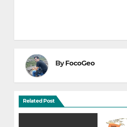
Navegação
de
Post
By
FocoGeo
Related Post