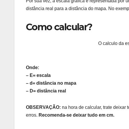
Por sua vez, a escala gráfica é representada por 
distância real para a distância do mapa. No exem
Como calcular?
O calculo da e
Onde:
– E= escala
– d= distância no mapa
– D= distância real
OBSERVAÇÃO:
na hora de calcular, trate deixa
erros.
Recomenda-se deixar tudo em cm.