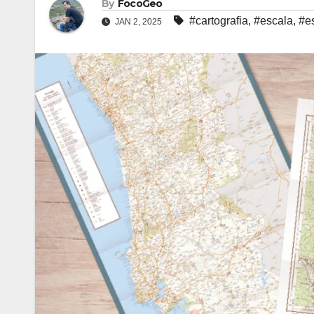
By
FocoGeo
#cartografia
,
#escala
,
#es
JAN 2, 2025