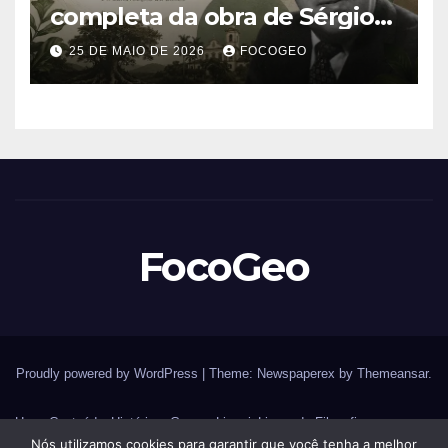
completa da obra de Sérgio
Buarque de Holanda e sua
25 DE MAIO DE 2026
FOCOGEO
importância para entender a
formação do Brasil
FocoGeo
Proudly powered by WordPress
|
Theme: Newspaperex by
Themeansar
.
Home
Conteúdos
História – Guerras
Livraria
Livros de Filosofia
Nós utilizamos cookies para garantir que você tenha a melhor