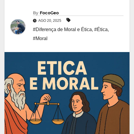
By
FocoGeo
AGO 20, 2025
#Diferença de Moral e Ética
,
#Ética
,
#Moral