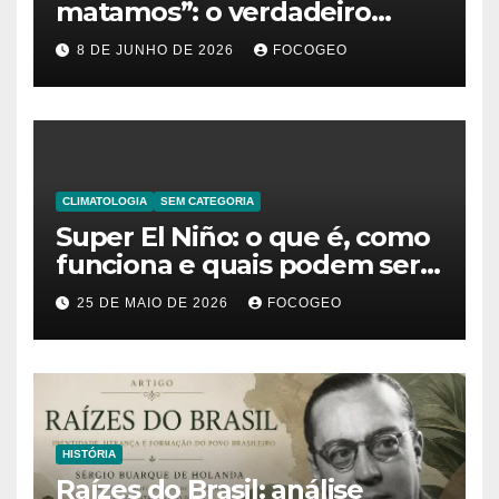
matamos”: o verdadeiro
significado da frase de
8 DE JUNHO DE 2026
FOCOGEO
Friedrich Nietzsche
CLIMATOLOGIA
SEM CATEGORIA
Super El Niño: o que é, como
funciona e quais podem ser
os impactos desse fenômeno
25 DE MAIO DE 2026
FOCOGEO
climático extremo no Brasil e
no mundo
HISTÓRIA
Raízes do Brasil: análise