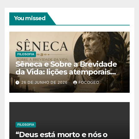
You missed
FILOSOFIA
Sêneca e Sobre a Brevidade
da Vida: lições atemporais
sobre o tempo, a felicidade e
26 DE JUNHO DE 2026
FOCOGEO
o verdadeiro sentido da
existência
FILOSOFIA
“Deus está morto e nós o