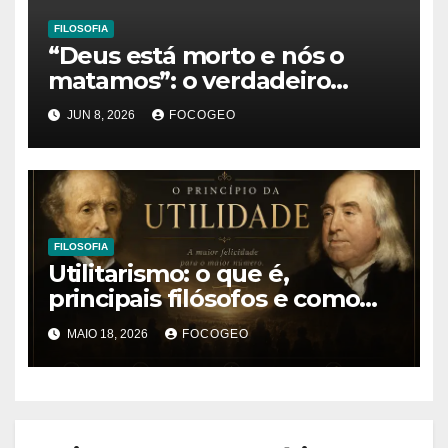
FILOSOFIA
“Deus está morto e nós o
matamos”: o verdadeiro
significado da frase de
JUN 8, 2026
FOCOGEO
Friedrich Nietzsche
FILOSOFIA
Utilitarismo: o que é,
principais filósofos e como
essa teoria ética influencia a
MAIO 18, 2026
FOCOGEO
sociedade moderna