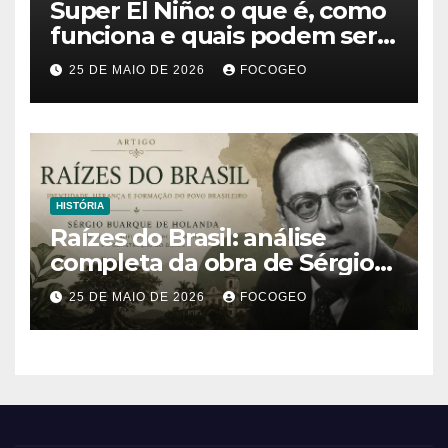
Super El Niño: o que é, como
funciona e quais podem ser
os impactos desse fenômeno
25 DE MAIO DE 2026
FOCOGEO
climático extremo no Brasil e
no mundo
HISTÓRIA
Raízes do Brasil: análise
completa da obra de Sérgio
Buarque de Holanda e sua
25 DE MAIO DE 2026
FOCOGEO
importância para entender a
formação do Brasil