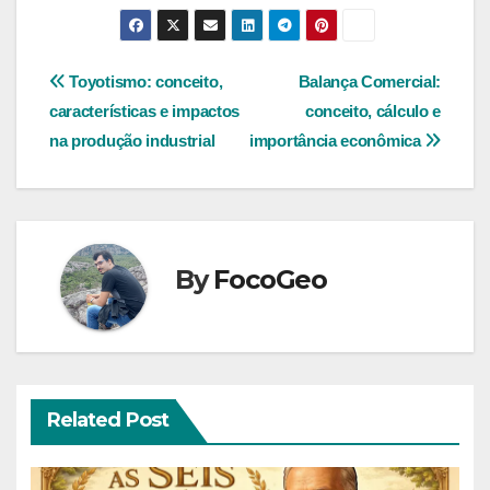
Navegação
Toyotismo: conceito,
Balança Comercial:
características e impactos
conceito, cálculo e
de
na produção industrial
importância econômica
Post
By
FocoGeo
Related Post