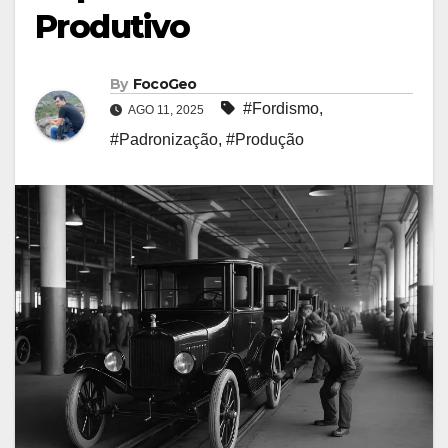
Produtivo
By
FocoGeo
#Fordismo
,
AGO 11, 2025
#Padronização
,
#Produção