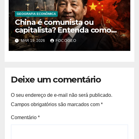
GEOGRAFIA ECONÔMICA
China é comunista ou
capitalista? Entenda como
funciona o modelo
MAR 19, 2026
FOCOGEO
econômico e político chinês
Deixe um comentário
O seu endereço de e-mail não será publicado.
Campos obrigatórios são marcados com
*
Comentário
*