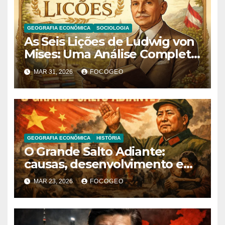
GEOGRAFIA ECONÔMICA
SOCIOLOGIA
As Seis Lições de Ludwig von
Mises: Uma Análise Completa
das Ideias Fundamentais do
MAR 31, 2026
FOCOGEO
Liberalismo Econômico
GEOGRAFIA ECONÔMICA
HISTÓRIA
O Grande Salto Adiante:
causas, desenvolvimento e
consequências de uma das
MAR 23, 2026
FOCOGEO
políticas mais controversas
da China