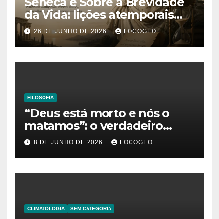
Sêneca e Sobre a Brevidade
da Vida: lições atemporais
sobre o tempo, a felicidade e
26 DE JUNHO DE 2026
FOCOGEO
o verdadeiro sentido da
existência
FILOSOFIA
“Deus está morto e nós o
matamos”: o verdadeiro
significado da frase de
8 DE JUNHO DE 2026
FOCOGEO
Friedrich Nietzsche
CLIMATOLOGIA
SEM CATEGORIA