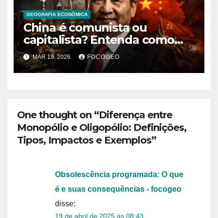
GEOGRAFIA ECONÔMICA
China é comunista ou
capitalista? Entenda como
funciona o modelo
MAR 19, 2026
FOCOGEO
econômico e político chinês
One thought on “Diferença entre
Monopólio e Oligopólio: Definições,
Tipos, Impactos e Exemplos”
Obsolescência programada: O que
é e suas consequências - focogeo
disse:
19 de abril de 2025 às 08:43