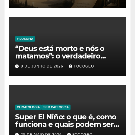
o verdadeiro sentido da
existência
FILOSOFIA
“Deus está morto e nós o
matamos”: o verdadeiro
significado da frase de
8 DE JUNHO DE 2026
FOCOGEO
Friedrich Nietzsche
CLIMATOLOGIA
SEM CATEGORIA
Super El Niño: o que é, como
funciona e quais podem ser
os impactos desse fenômeno
25 DE MAIO DE 2026
FOCOGEO