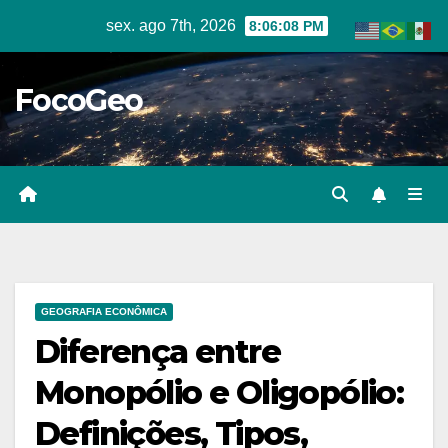
Skip
sex. ago 7th, 2026
8:06:09 PM
to
content
FocoGeo
GEOGRAFIA ECONÔMICA
Diferença entre
Monopólio e Oligopólio:
Definições, Tipos,