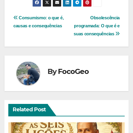
Navegação
Consumismo: o que é,
Obsolescência
causas e consequências
programada: O que é e
de
suas consequências
Post
By
FocoGeo
Related Post