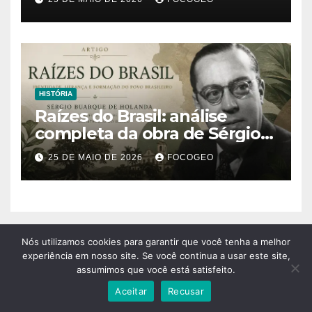
climático extremo no Brasil e
no mundo
HISTÓRIA
Raízes do Brasil: análise
completa da obra de Sérgio
Buarque de Holanda e sua
25 DE MAIO DE 2026
FOCOGEO
importância para entender a
formação do Brasil
Nós utilizamos cookies para garantir que você tenha a melhor
experiência em nosso site. Se você continua a usar este site,
assumimos que você está satisfeito.
Aceitar
Recusar
FocoGeo