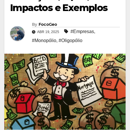
Impactos e Exemplos
By
FocoGeo
#Empresas
,
ABR 19, 2025
#Monopólio
,
#Oligopólio