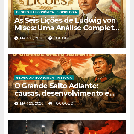
GEOGRAFIA ECONÔMICA
SOCIOLOGIA
As Seis Lições de Ludwig von
Mises: Uma Análise Completa
das Ideias Fundamentais do
MAR 31, 2026
FOCOGEO
Liberalismo Econômico
GEOGRAFIA ECONÔMICA
HISTÓRIA
O Grande Salto Adiante:
causas, desenvolvimento e
consequências de uma das
MAR 23, 2026
FOCOGEO
políticas mais controversas
da China