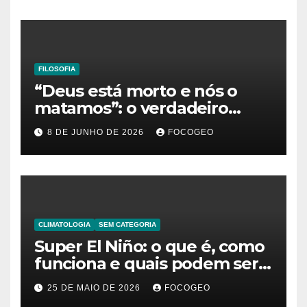
existência
FILOSOFIA
“Deus está morto e nós o
matamos”: o verdadeiro
significado da frase de
8 DE JUNHO DE 2026
FOCOGEO
Friedrich Nietzsche
CLIMATOLOGIA
SEM CATEGORIA
Super El Niño: o que é, como
funciona e quais podem ser
os impactos desse fenômeno
25 DE MAIO DE 2026
FOCOGEO
climático extremo no Brasil e