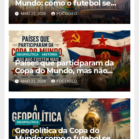
Mundo: como o futebol se
tornou ferramenta de
MAIO 22, 2026
FOCOGEO
influência global e poder
internacional
GEOPOLÍTICA
HISTÓRIA
Países que participaram da
Copa do Mundo, mas não
existem mais: história,
MAIO 21, 2026
FOCOGEO
geopolítica e transformações
territoriais
GEOPOLÍTICA
Geopolítica da Copa do
Mundo: como o futebol se