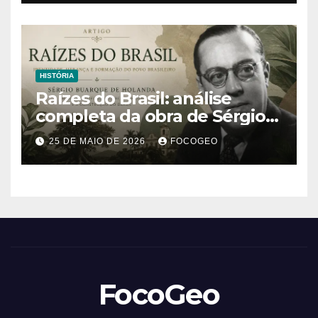
no mundo
HISTÓRIA
Raízes do Brasil: análise
completa da obra de Sérgio
Buarque de Holanda e sua
25 DE MAIO DE 2026
FOCOGEO
importância para entender a
formação do Brasil
FocoGeo