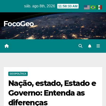
Skip
sáb. ago 8th, 2026
11:58:33 AM
to
content
FocoGeo
GEOPOLÍTICA
Nação, estado, Estado e
Governo: Entenda as
diferenças