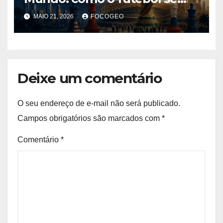
tornou instrumento de
MAIO 21, 2026
FOCOGEO
poder, influência e disputa
internacional
Deixe um comentário
O seu endereço de e-mail não será publicado.
Campos obrigatórios são marcados com
*
Comentário
*