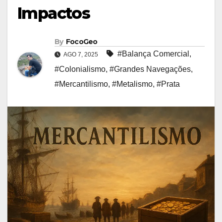
Impactos
By
FocoGeo
#Balança Comercial
,
AGO 7, 2025
#Colonialismo
,
#Grandes Navegações
,
#Mercantilismo
,
#Metalismo
,
#Prata