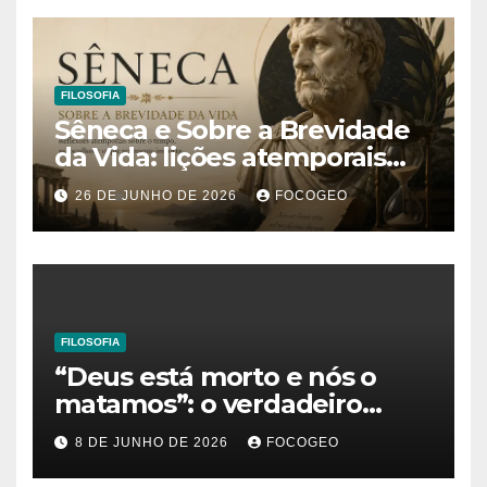
FILOSOFIA
Sêneca e Sobre a Brevidade
da Vida: lições atemporais
sobre o tempo, a felicidade e
26 DE JUNHO DE 2026
FOCOGEO
o verdadeiro sentido da
existência
FILOSOFIA
“Deus está morto e nós o
matamos”: o verdadeiro
significado da frase de
8 DE JUNHO DE 2026
FOCOGEO
Friedrich Nietzsche