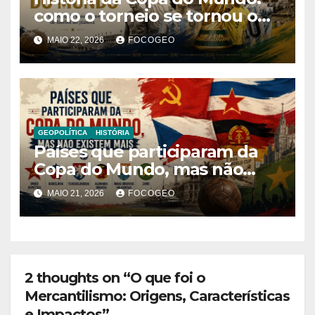
como o torneio se tornou o
maior evento esportivo do
MAIO 22, 2026
FOCOGEO
planeta
GEOPOLÍTICA
HISTÓRIA
Países que participaram da
Copa do Mundo, mas não
existem mais: história,
MAIO 21, 2026
FOCOGEO
geopolítica e transformações
territoriais
2 thoughts on “O que foi o
Mercantilismo: Origens, Características
e Impactos”