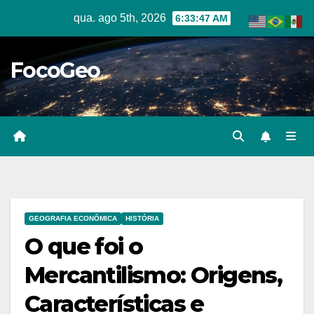
Skip
qua. ago 5th, 2026
6:33:48 AM
to
content
FocoGeo
GEOGRAFIA ECONÔMICA
HISTÓRIA
O que foi o
Mercantilismo: Origens,
Características e