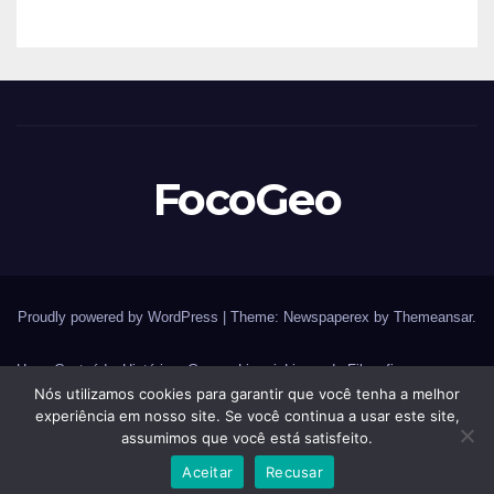
formação do Brasil
FocoGeo
Proudly powered by WordPress
|
Theme: Newspaperex by
Themeansar
.
Home
Conteúdos
História – Guerras
Livraria
Livros de Filosofia
Nós utilizamos cookies para garantir que você tenha a melhor
Livros de Geografia
Livros de História
Livros de Histórias
experiência em nosso site. Se você continua a usar este site,
assumimos que você está satisfeito.
Livros de Sociologia
Página Principal
Redes Sociais
Sobre
Aceitar
Recusar