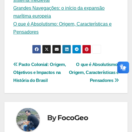
sistema medieval
Grandes Navegações: o início da expansão
marítima europeia
O que é Absolutismo: Origem, Características e
Pensadores
Navegação
Pacto Colonial: Origem,
O que é Absolutismo:
Objetivos e Impactos na
Origem, Características e
de
História do Brasil
Pensadores
Post
By
FocoGeo