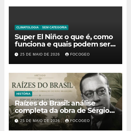
CLIMATOLOGIA
SEM CATEGORIA
Super El Niño: o que é, como
funciona e quais podem ser
os impactos desse fenômeno
25 DE MAIO DE 2026
FOCOGEO
climático extremo no Brasil e
no mundo
HISTÓRIA
Raízes do Brasil: análise
completa da obra de Sérgio
Buarque de Holanda e sua
25 DE MAIO DE 2026
FOCOGEO
importância para entender a