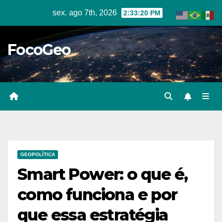
Skip
sex. ago 7th, 2026
2:33:21 PM
to
content
FocoGeo
GEOPOLÍTICA
Smart Power: o que é,
como funciona e por
que essa estratégia