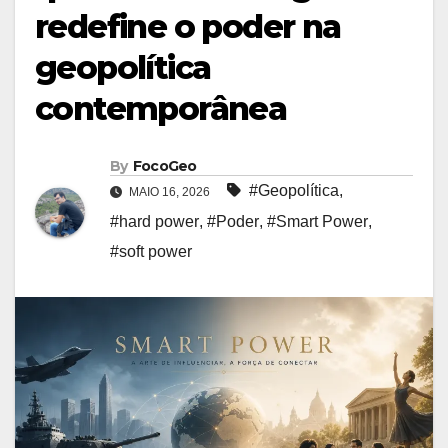
redefine o poder na
geopolítica
contemporânea
By
FocoGeo
#Geopolítica
,
MAIO 16, 2026
#hard power
,
#Poder
,
#Smart Power
,
#soft power