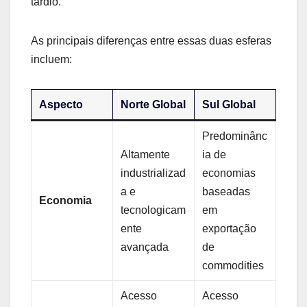
tardio.
As principais diferenças entre essas duas esferas
incluem:
Aspecto
Norte Global
Sul Global
Predominânc
Altamente
ia de
industrializad
economias
a e
baseadas
Economia
tecnologicam
em
ente
exportação
avançada
de
commodities
Acesso
Acesso