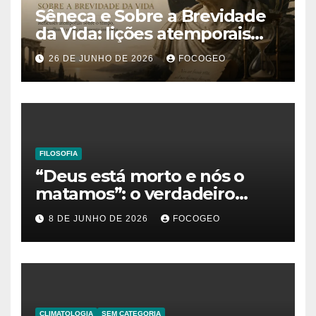
Sêneca e Sobre a Brevidade
da Vida: lições atemporais
sobre o tempo, a felicidade e
26 DE JUNHO DE 2026
FOCOGEO
o verdadeiro sentido da
existência
FILOSOFIA
“Deus está morto e nós o
matamos”: o verdadeiro
significado da frase de
8 DE JUNHO DE 2026
FOCOGEO
Friedrich Nietzsche
CLIMATOLOGIA
SEM CATEGORIA