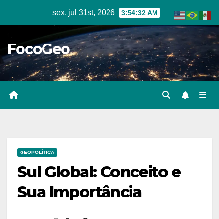
Skip
sex. jul 31st, 2026
3:54:33 AM
to
content
FocoGeo
GEOPOLÍTICA
Sul Global: Conceito e
Sua Importância