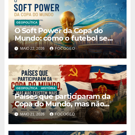
GEOPOLÍTICA
O Soft Power da Copa do
Mundo: como o futebol se
tornou ferramenta de
MAIO 22, 2026
FOCOGEO
influência global e poder
internacional
GEOPOLÍTICA
HISTÓRIA
Países que participaram da
Copa do Mundo, mas não
existem mais: história,
MAIO 21, 2026
FOCOGEO
geopolítica e transformações
territoriais