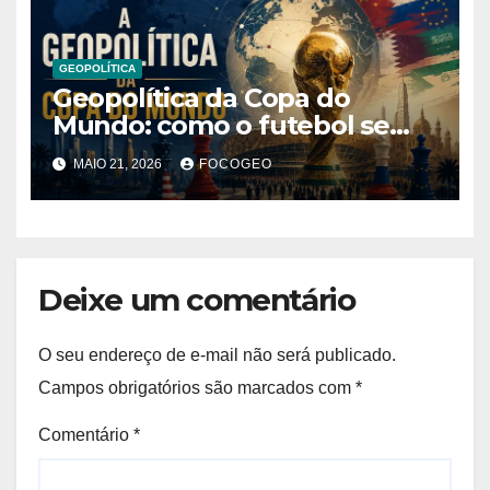
GEOPOLÍTICA
Geopolítica da Copa do
Mundo: como o futebol se
tornou instrumento de
MAIO 21, 2026
FOCOGEO
poder, influência e disputa
internacional
Deixe um comentário
O seu endereço de e-mail não será publicado.
Campos obrigatórios são marcados com
*
Comentário
*