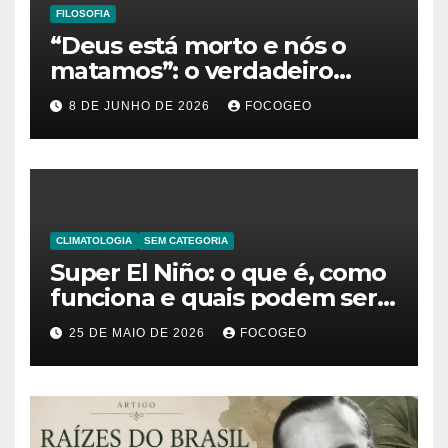
FILOSOFIA
“Deus está morto e nós o
matamos”: o verdadeiro
significado da frase de
8 DE JUNHO DE 2026
FOCOGEO
Friedrich Nietzsche
CLIMATOLOGIA
SEM CATEGORIA
Super El Niño: o que é, como
funciona e quais podem ser
os impactos desse fenômeno
25 DE MAIO DE 2026
FOCOGEO
climático extremo no Brasil e
no mundo