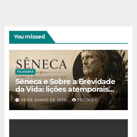
You missed
FILOSOFIA
Sêneca e Sobre a Brevidade
da Vida: lições atemporais
sobre o tempo, a felicidade e
26 DE JUNHO DE 2026
FOCOGEO
o verdadeiro sentido da
existência