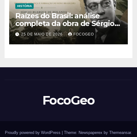
HISTÓRIA
Raízes do Brasil: análise
completa da obra de Sérgio
Buarque de Holanda e sua
25 DE MAIO DE 2026
FOCOGEO
importância para entender a
formação do Brasil
FocoGeo
Proudly powered by WordPress
|
Theme: Newspaperex by
Themeansar
.