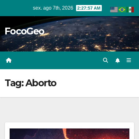
Skip
sex. ago 7th, 2026
2:27:57 AM
to
content
FocoGeo
Tag:
Aborto