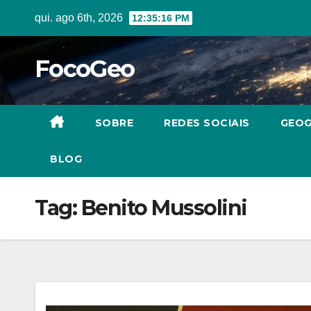
Skip
qui. ago 6th, 2026
12:35:16 PM
to
content
FocoGeo
SOBRE
REDES SOCIAIS
GEOG
BLOG
Tag:
Benito Mussolini