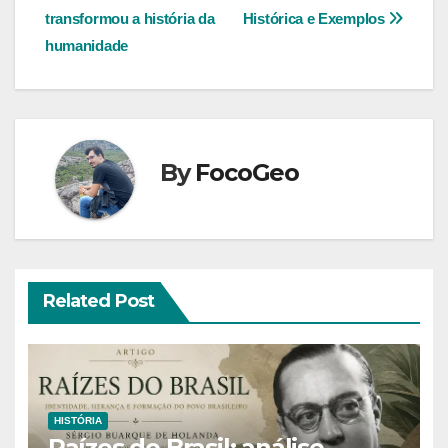
de
transformou a história da
Histórica e Exemplos
Post
humanidade
By
FocoGeo
Related Post
HISTÓRIA
Raízes do Brasil: análise