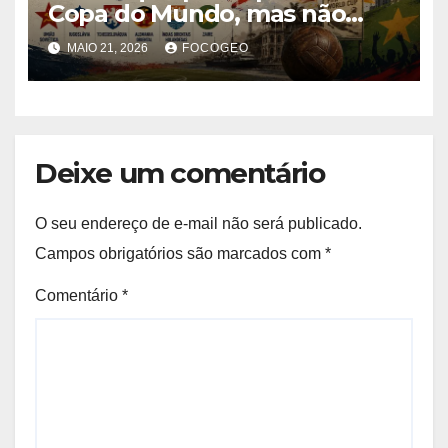
Copa do Mundo, mas não
existem mais: história,
MAIO 21, 2026
FOCOGEO
geopolítica e transformações
territoriais
Deixe um comentário
O seu endereço de e-mail não será publicado.
Campos obrigatórios são marcados com
*
Comentário
*