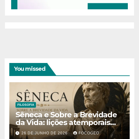
You missed
FILOSOFIA
Sêneca e Sobre a Brevidade
da Vida: lições atemporais
sobre o tempo, a felicidade e
26 DE JUNHO DE 2026
FOCOGEO
o verdadeiro sentido da