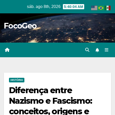
Skip
sáb. ago 8th, 2026
5:40:05 AM
to
content
FocoGeo
HISTÓRIA
Diferença entre
Nazismo e Fascismo:
conceitos, origens e