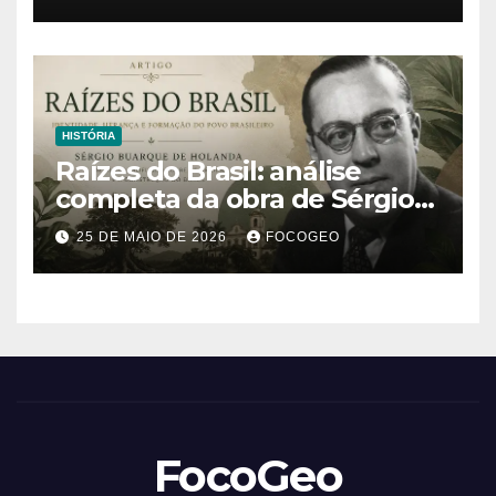
climático extremo no Brasil e
no mundo
HISTÓRIA
Raízes do Brasil: análise
completa da obra de Sérgio
Buarque de Holanda e sua
25 DE MAIO DE 2026
FOCOGEO
importância para entender a
formação do Brasil
FocoGeo