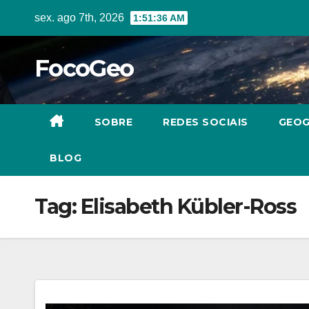
Skip
sex. ago 7th, 2026
1:51:37 AM
to
content
FocoGeo
SOBRE
REDES SOCIAIS
GEOG
BLOG
Tag:
Elisabeth Kübler-Ross