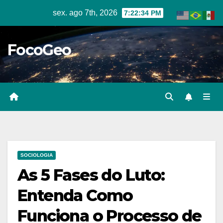
Skip
sex. ago 7th, 2026
7:22:35 PM
to
content
FocoGeo
SOCIOLOGIA
As 5 Fases do Luto:
Entenda Como
Funciona o Processo de