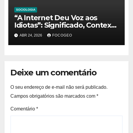
SOCIOLOGIA
“A Internet Deu Voz aos
Idiotas”: Significado, Contexto
e Análise Sociológica na Era
ABR 24, 2026
FOCOGEO
Digital
Deixe um comentário
O seu endereço de e-mail não será publicado.
Campos obrigatórios são marcados com
*
Comentário
*