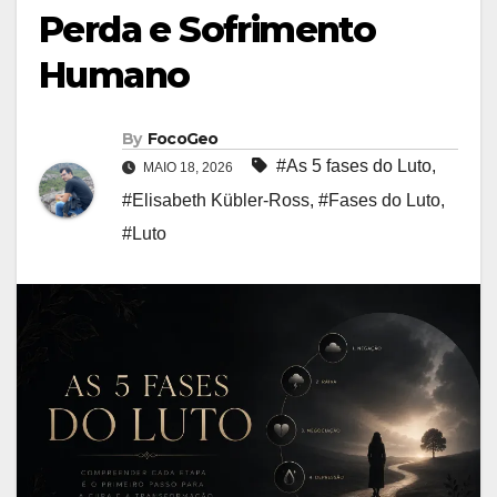
Perda e Sofrimento
Humano
By
FocoGeo
#As 5 fases do Luto
,
MAIO 18, 2026
#Elisabeth Kübler-Ross
,
#Fases do Luto
,
#Luto