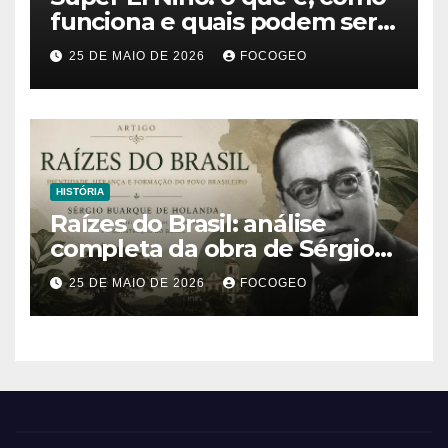
funciona e quais podem ser
os impactos desse fenômeno
25 DE MAIO DE 2026
FOCOGEO
climático extremo no Brasil e
no mundo
HISTÓRIA
Raízes do Brasil: análise
completa da obra de Sérgio
Buarque de Holanda e sua
25 DE MAIO DE 2026
FOCOGEO
importância para entender a
formação do Brasil