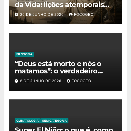
da Vida: lições atemporais
sobre o tempo, a felicidade e
26 DE JUNHO DE 2026
FOCOGEO
o verdadeiro sentido da
existência
FILOSOFIA
“Deus está morto e nós o
matamos”: o verdadeiro
significado da frase de
8 DE JUNHO DE 2026
FOCOGEO
Friedrich Nietzsche
CLIMATOLOGIA
SEM CATEGORIA
Super El Niño: o que é, como