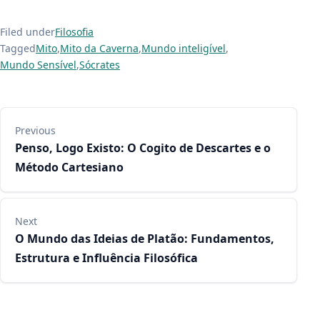
Filed under
Filosofia
Tagged
Mito
,
Mito da Caverna
,
Mundo inteligível
,
Mundo Sensível
,
Sócrates
Navegação de Post
Previous
Penso, Logo Existo: O Cogito de Descartes e o
Método Cartesiano
Next
O Mundo das Ideias de Platão: Fundamentos,
Estrutura e Influência Filosófica