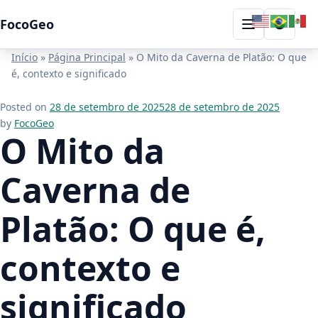
Skip to content
FocoGeo
Toggle
Menu
Início
»
Página Principal
»
O Mito da Caverna de Platão: O que
é, contexto e significado
Posted on
28 de setembro de 2025
28 de setembro de 2025
by
FocoGeo
O Mito da
Caverna de
Platão: O que é,
contexto e
significado