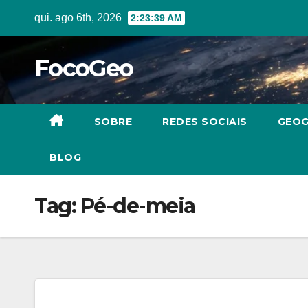
Skip
qui. ago 6th, 2026
2:23:40 AM
to
content
FocoGeo
SOBRE
REDES SOCIAIS
GEOG
BLOG
Tag:
Pé-de-meia