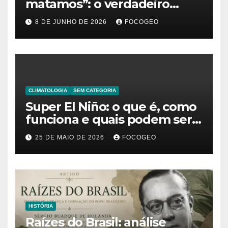
matamos”: o verdadeiro
significado da frase de
8 DE JUNHO DE 2026
FOCOGEO
Friedrich Nietzsche
CLIMATOLOGIA
SEM CATEGORIA
Super El Niño: o que é, como
funciona e quais podem ser
os impactos desse fenômeno
25 DE MAIO DE 2026
FOCOGEO
climático extremo no Brasil e
no mundo
HISTÓRIA
Raízes do Brasil: análise