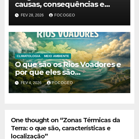
causas, consequências e
explicação do fenômeno que
FEV 28, 2026
FOCOGEO
desencadeou as chuvas
extremas
CLIMATOLOGIA
MEIO AMBIENTE
O que são os Rios Voadores e
por que eles são
fundamentais para o clima da
FEV 4, 2026
FOCOGEO
América do Sul?
One thought on “Zonas Térmicas da
Terra: o que são, características e
localização”