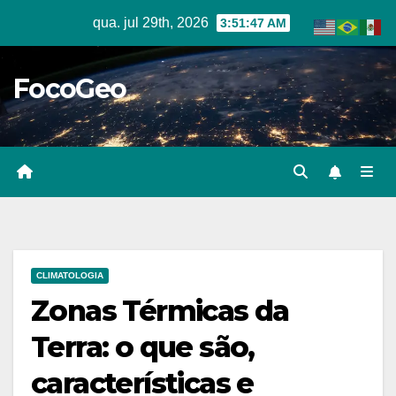
Skip
qua. jul 29th, 2026
3:51:48 AM
to
content
FocoGeo
CLIMATOLOGIA
Zonas Térmicas da
Terra: o que são,
características e