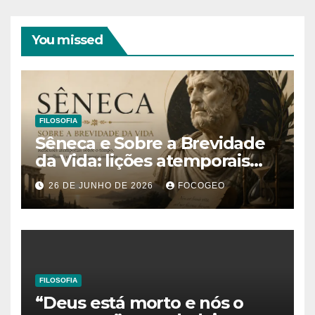
You missed
FILOSOFIA
Sêneca e Sobre a Brevidade
da Vida: lições atemporais
sobre o tempo, a felicidade e
26 DE JUNHO DE 2026
FOCOGEO
o verdadeiro sentido da
existência
FILOSOFIA
“Deus está morto e nós o