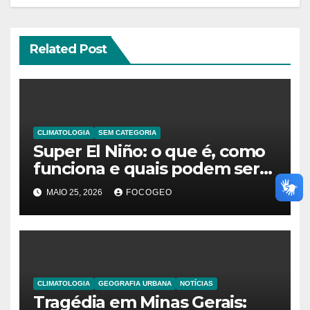
Related Post
CLIMATOLOGIA
SEM CATEGORIA
Super El Niño: o que é, como
funciona e quais podem ser
os impactos desse fenômeno
MAIO 25, 2026
FOCOGEO
climático extremo no Brasil e
no mundo
CLIMATOLOGIA
GEOGRAFIA URBANA
NOTÍCIAS
Tragédia em Minas Gerais: