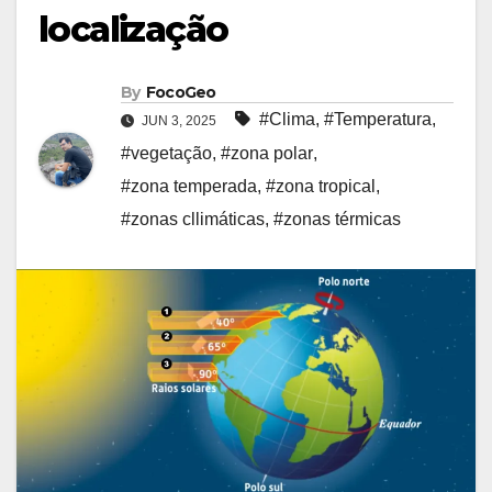
localização
By
FocoGeo
#Clima
,
#Temperatura
,
JUN 3, 2025
#vegetação
,
#zona polar
,
#zona temperada
,
#zona tropical
,
#zonas cllimáticas
,
#zonas térmicas