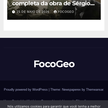
completa da obra de Sérgio
Buarque de Holanda e sua
25 DE MAIO DE 2026
FOCOGEO
importância para entender a
formação do Brasil
FocoGeo
Proudly powered by WordPress
|
Theme: Newspaperex by
Themeansar
.
Home
Conteúdos
História – Guerras
Livraria
Livros de Filosofia
Nós utilizamos cookies para garantir que você tenha a melhor