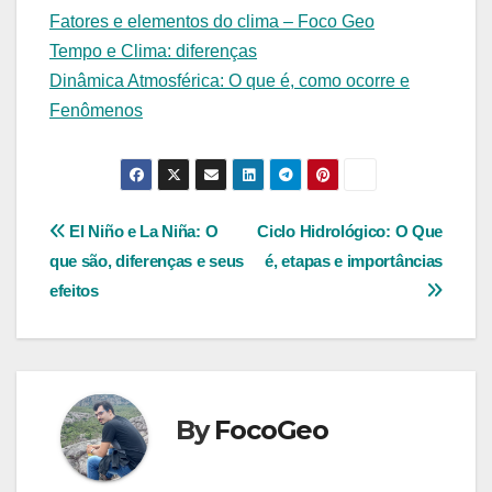
Fatores e elementos do clima – Foco Geo
Tempo e Clima: diferenças
Dinâmica Atmosférica: O que é, como ocorre e
Fenômenos
Navegação
El Niño e La Niña: O
Ciclo Hidrológico: O Que
que são, diferenças e seus
é, etapas e importâncias
de
efeitos
Post
By
FocoGeo