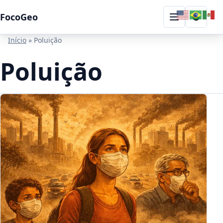
Skip to content
FocoGeo
Toggle
Menu
Início
»
Poluição
Poluição