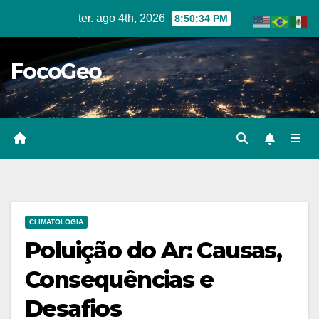
Skip
ter. ago 4th, 2026
8:50:35 PM
to
content
FocoGeo
CLIMATOLOGIA
Poluição do Ar: Causas,
Consequências e
Desafios