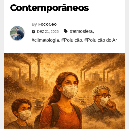
Contemporâneos
By
FocoGeo
#atmosfera
,
DEZ 21, 2025
#climatologia
,
#Poluição
,
#Poluição do Ar