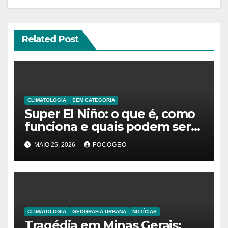
Related Post
CLIMATOLOGIA
SEM CATEGORIA
Super El Niño: o que é, como
funciona e quais podem ser
os impactos desse fenômeno
MAIO 25, 2026
FOCOGEO
climático extremo no Brasil e
no mundo
CLIMATOLOGIA
GEOGRAFIA URBANA
NOTÍCIAS
Tragédia em Minas Gerais: