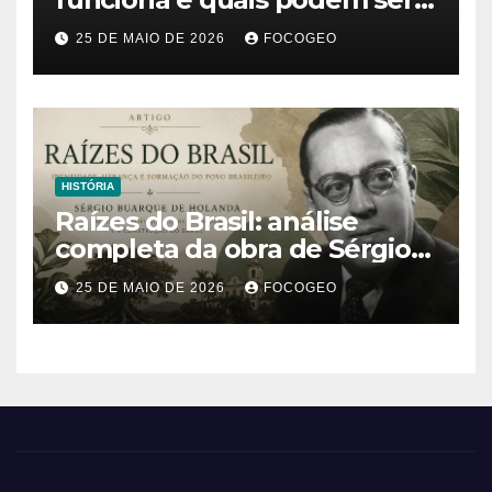
os impactos desse fenômeno
25 DE MAIO DE 2026
FOCOGEO
climático extremo no Brasil e
no mundo
HISTÓRIA
Raízes do Brasil: análise
completa da obra de Sérgio
Buarque de Holanda e sua
25 DE MAIO DE 2026
FOCOGEO
importância para entender a
formação do Brasil