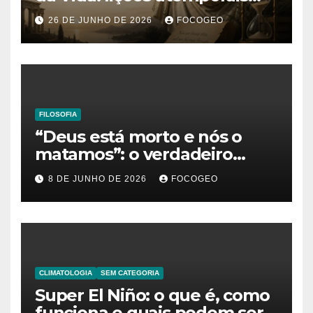
sobre o tempo, a felicidade e
26 DE JUNHO DE 2026
FOCOGEO
o verdadeiro sentido da
existência
FILOSOFIA
“Deus está morto e nós o
matamos”: o verdadeiro
significado da frase de
8 DE JUNHO DE 2026
FOCOGEO
Friedrich Nietzsche
CLIMATOLOGIA
SEM CATEGORIA
Super El Niño: o que é, como
funciona e quais podem ser