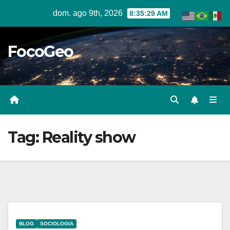
Skip
dom. ago 9th, 2026
8:35:30 AM
to
content
FocoGeo
Tag:
Reality show
BLOG
SOCIOLOGIA