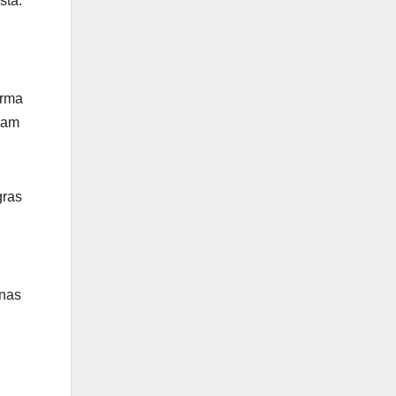
sta.
orma
bam
gras
enas