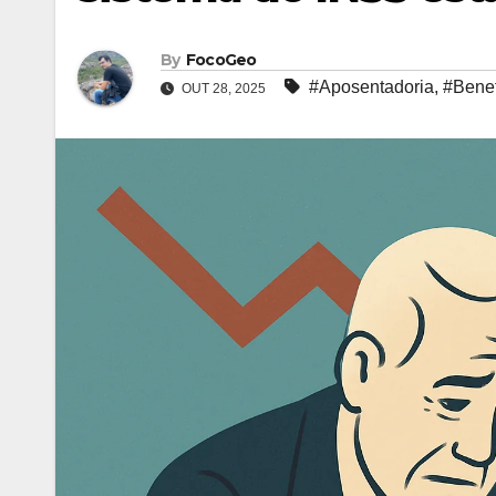
By
FocoGeo
#Aposentadoria
,
#Benef
OUT 28, 2025