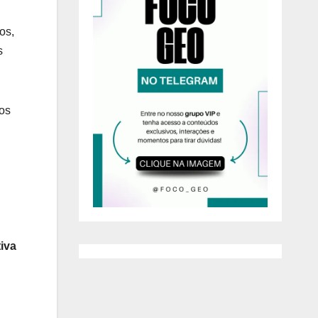
os,
s
cos
iva