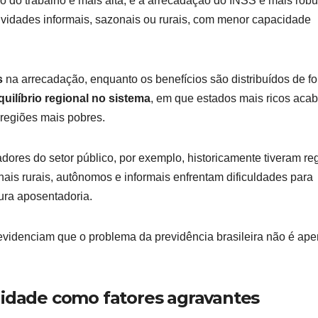
ão do trabalho é mais alta, e a arrecadação do INSS é mais robu
ividades informais, sazonais ou rurais, com menor capacidade
s
na arrecadação, enquanto os benefícios são distribuídos de f
uilíbrio regional no sistema
, em que estados mais ricos aca
 regiões mais pobres.
adores do setor público, por exemplo, historicamente tiveram re
nais rurais, autônomos e informais enfrentam dificuldades para
ura aposentadoria.
evidenciam que o problema da previdência brasileira não é ap
lidade como fatores agravantes