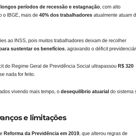
u
longos períodos de recessão e estagnação
, com alto
o o IBGE, mais de
40% dos trabalhadores
atualmente atuam 
ões ao INSS, pois muitos trabalhadores deixam de recolher
ara sustentar os benefícios
, agravando o déficit previdenciár
cit do Regime Geral de Previdência Social ultrapassou
R$ 320
e nada for feito.
ados vivendo mais tempo, o
desequilíbrio atuarial
do sistema 
anços e limitações
de
Reforma da Previdência em 2019
, que alterou regras de