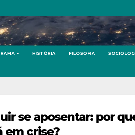
RAFIA
HISTÓRIA
FILOSOFIA
SOCIOLOG
uir se aposentar: por qu
á em crise?