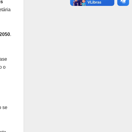
os
etária
2050
.
base
o o
o se