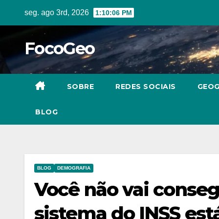
Skip
seg. ago 3rd, 2026
1:10:07 PM
to
content
FocoGeo
SOBRE
REDES SOCIAIS
GEOG
BLOG
BLOG
DEMOGRAFIA
Você não vai conseg
sistema do INSS est