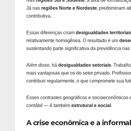
Nas
regiões Sul e Sudeste
, a taxa de formalizaç
Já nas
regiões Norte e Nordeste
, predominam at
contributiva.
Essas diferenças criam
desigualdades territoriai
relativamente homogênea. O resultado é um
deseq
sustentando parte significativa da previdência nas
Além disso, há
desigualdades setoriais
. Trabalh
mais vantajosas que os do setor privado. Profissio
contribuir regularmente, o que compromete sua fut
Esses contrastes geográficos e socioeconômicos 
contábil — é também
estrutural e social
.
A crise econômica e a informa