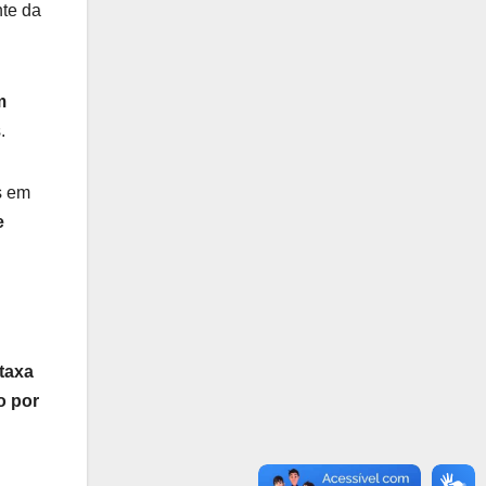
nte da
m
.
s em
e
taxa
ho por