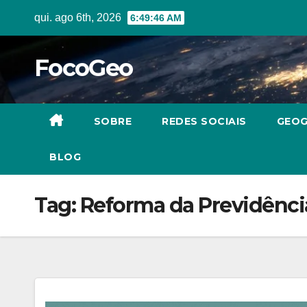
Skip
qui. ago 6th, 2026
6:49:47 AM
to
content
FocoGeo
SOBRE
REDES SOCIAIS
GEOG
BLOG
Tag:
Reforma da Previdênci