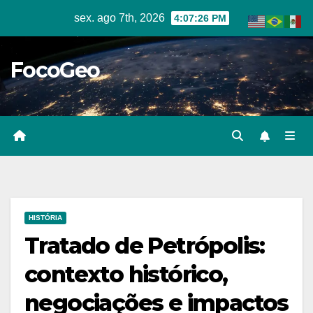
Skip
sex. ago 7th, 2026
4:07:27 PM
to
content
FocoGeo
HISTÓRIA
Tratado de Petrópolis:
contexto histórico,
negociações e impactos