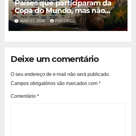
Países que participaram da
Copa do Mundo, mas não
existem mais: história,
MAIO 21, 2026
FOCOGEO
geopolítica e transformações
territoriais
Deixe um comentário
O seu endereço de e-mail não será publicado.
Campos obrigatórios são marcados com
*
Comentário
*